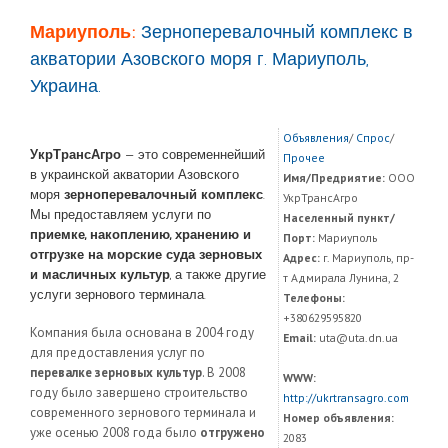
Мариуполь:
Зерноперевалочный комплекс в
акватории Азовского моря г. Мариуполь,
Украина.
Объявления
/
Спрос
/
УкрТрансАгро
— это современнейший
Прочее
в украинской акватории Азовского
Имя/Предриятие:
ООО
моря
зерноперевалочный комплекс
.
УкрТрансАгро
Мы предоставляем услуги по
Населенный пункт/
приемке, накоплению, хранению и
Порт:
Мариуполь
отгрузке на морские суда зерновых
Адрес:
г. Мариуполь, пр-
и масличных культур
, а также другие
т Адмирала Лунина, 2
услуги зернового терминала.
Телефоны:
+380629595820
Компания была основана в 2004 году
Email:
uta@uta.dn.ua
для предоставления услуг по
перевалке зерновых культур
. В 2008
WWW:
году было завершено строительство
http://ukrtransagro.com
современного зернового терминала и
Номер объявления:
уже осенью 2008 года было
отгружено
2083