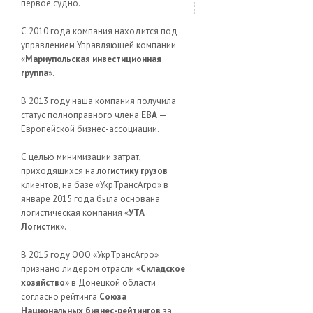
первое судно.
С 2010 года компания находится под
управлением Управляющей компании
«
Мариупольская инвестиционная
группа
».
В 2013 году наша компания получила
статус полноправного члена
EBA
—
Европейской бизнес-ассоциации.
С целью минимизации затрат,
приходящихся на
логистику грузов
клиентов, на базе «УкрТрансАгро» в
январе 2015 года была основана
логистическая компания «
УТА
Логистик
».
В 2015 году ООО «УкрТрансАгро»
признано лидером отрасли «
Складское
хозяйство
» в Донецкой области
согласно рейтинга
Союза
Национальных бизнес-рейтингов
за