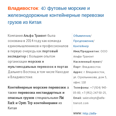
Владивосток:
40 футовые морские и
железнодорожные контейнерные перевозки
грузов из Китая.
Компания
Альфа Транзит
была
Объявления
/
основана в 2014 году как команда
Предложения
/
единомышленников и профессионалов
Контейнер
в первую очередь как
портовый
Имя/Предриятие:
ООО
экспедитор
с большим опытом
Альфа-Транзит
организации
морских и
Населенный пункт/
мультимодальных перевозок в портах
Порт:
Владивосток
Дальнего Востока, в том числе Находке
Адрес:
г. Владивосток,
и Владивостоке.
ул. Стрельникова, дом 5,
офис 110
Контейнерные морские перевозки
, а
Телефоны:
+7 (924) 943-
также
перевозка нестандартных и
05-00, +7 (952) 247-50-25,
опасных грузов
специальными
Flat
Email:
salesdept@alfa-
Rack и Open Top контейнерами
из
transit.com
Китая
WWW:
http://alfa-