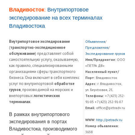
Владивосток:
Внутрипортовое
экспедирование на всех терминалах
Владивостока.
Внутрипортовое экспедирование
Объявления
/
(
транспортно-экспедиционное
Предложения
/
обслуживание
) представляет собой
Экспедирование грузов
самостоятельную услугу, оказываемую,
Имя/Предриятие:
ООО
как правило, специализированными
«ПЕТРА ДВ»
организациями сферы транспортного
Населенный пункт/
бизнеса. Она включает в себя комплекс
Порт:
Владивосток
услуг по внутрипортовой
обработке
Адрес:
г. Владивосток,
грузов
, производимой на морских и
ул. Берёзовая, 25,
внепортовых
логистических
Телефоны:
+7 (423) 252-
терминалах
.
91-05 +7 (423) 252-91-07
Email:
office@petradv.ru
В рамках внутрипортового
WWW:
http://petradv.ru
экспедирования в портах
Номер объявления:
Владивостока, производимого
3638