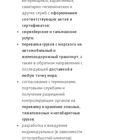
ветеринарных, карантинных,
санитарно-гигиенических и
других служб с
оформлением
соответствующих актов и
сертификатов
;
сюрвейерские и тальманские
услуги
;
перевалка грузов с морского на
автомобильный и
железнодорожный транспорт
, а
также в обратном направлении с
последующей
доставкой в
любую точку мира
;
согласование с терминалами,
портовыми службами и
получение разрешений
контролирующих органов на
перевалку и хранение опасных,
тяжеловесных и негабаритных
грузов
;
разработка и внедрение
индивидуальных (в зависимости
от потребностей клиентов)