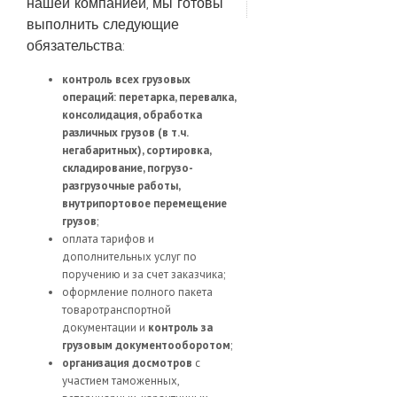
нашей компанией, мы готовы
выполнить следующие
обязательства:
контроль всех грузовых
операций: перетарка, перевалка,
консолидация, обработка
различных грузов (в т.ч.
негабаритных), сортировка,
складирование, погрузо-
разгрузочные работы,
внутрипортовое перемещение
грузов
;
оплата тарифов и
дополнительных услуг по
поручению и за счет заказчика;
оформление полного пакета
товаротранспортной
документации и
контроль за
грузовым документооборотом
;
организация досмотров
с
участием таможенных,