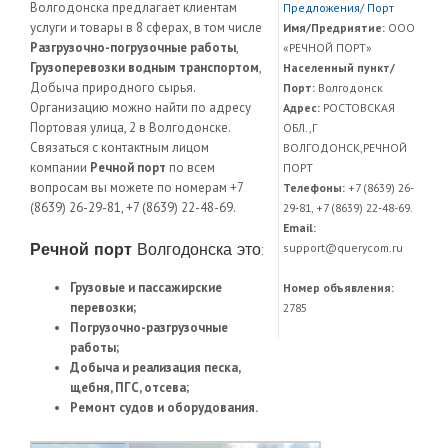
Волгодонска предлагает клиентам
Предложения
/
Порт
услуги и товары в 8 сферах, в том числе
Имя/Предриятие:
ООО
Разгрузочно-погрузочные работы
,
«РЕЧНОЙ ПОРТ»
Грузоперевозки водным транспортом
,
Населенный пункт/
Добыча природного сырья.
Порт:
Волгодонск
Организацию можно найти по адресу
Адрес:
РОСТОВСКАЯ
Портовая улица, 2 в Волгодонске.
ОБЛ.,Г
Связаться с контактным лицом
ВОЛГОДОНСК,РЕЧНОЙ
компании
Речной порт
по всем
ПОРТ
вопросам вы можете по номерам +7
Телефоны:
+7 (8639) 26-
(8639) 26-29-81, +7 (8639) 22-48-69.
29-81, +7 (8639) 22-48-69.
Email:
Речной порт
Волгодонска это:
support@querycom.ru
Грузовые и пассажирские
Номер объявления:
перевозки;
2785
Погрузочно-разгрузочные
работы;
Добыча и реализация песка,
щебня, ПГС, отсева;
Ремонт судов и оборудования.