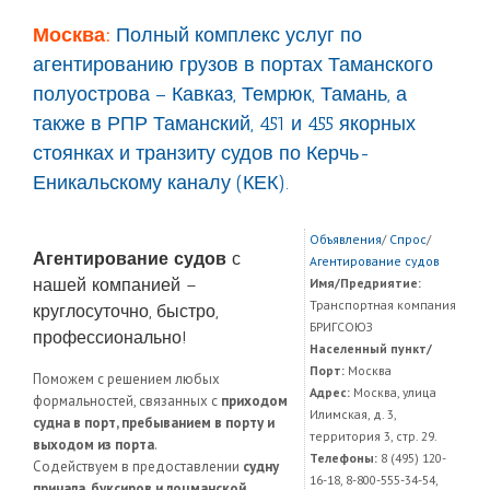
Москва:
Полный комплекс услуг по
агентированию грузов в портах Таманского
полуострова – Кавказ, Темрюк, Тамань, а
также в РПР Таманский, 451 и 455 якорных
стоянках и транзиту судов по Керчь-
Еникальскому каналу (КЕК).
Объявления
/
Спрос
/
Агентирование судов
с
Агентирование судов
нашей компанией –
Имя/Предриятие:
Транспортная компания
круглосуточно, быстро,
БРИГСОЮЗ
профессионально!
Населенный пункт/
Порт:
Москва
Поможем с решением любых
Адрес:
Москва, улица
формальностей, связанных с
приходом
Илимская, д. 3,
судна в порт, пребыванием в порту и
территория 3, стр. 29.
выходом из порта
.
Телефоны:
8 (495) 120-
Содействуем в предоставлении
судну
16-18, 8-800-555-34-54,
причала, буксиров и лоцманской