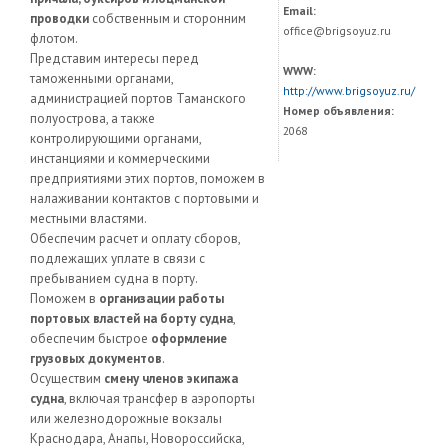
Email:
проводки
собственным и сторонним
office@brigsoyuz.ru
флотом.
Представим интересы перед
WWW:
таможенными органами,
http://www.brigsoyuz.ru/
администрацией портов Таманского
Номер объявления:
полуострова, а также
2068
контролирующими органами,
инстанциями и коммерческими
предприятиями этих портов, поможем в
налаживании контактов с портовыми и
местными властями.
Обеспечим расчет и оплату сборов,
подлежащих уплате в связи с
пребыванием судна в порту.
Поможем в
организации работы
портовых властей на борту судна
,
обеспечим быстрое
оформление
грузовых документов
.
Осуществим
смену членов экипажа
судна
, включая трансфер в аэропорты
или железнодорожные вокзалы
Краснодара, Анапы, Новороссийска,