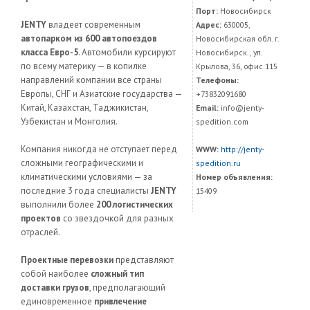
Порт:
Новосибирск
JENTY
владеет современным
Адрес:
630005,
автопарком из 600 автопоездов
Новосибирская обл. г.
класса Евро-5
. Автомобили курсируют
Новосибирск., ул.
по всему материку — в копилке
Крылова, 36, офис 115
направлений компании все страны
Телефоны:
Европы, СНГ и Азиатские государства —
+73832091680
Китай, Казахстан, Таджикистан,
Email:
info@jenty-
Узбекистан и Монголия.
spedition.com
Компания никогда не отступает перед
WWW:
http://jenty-
сложными географическими и
spedition.ru
климатическими условиями — за
Номер объявления:
последние 3 года специалисты
JENTY
15409
выполнили более
200 логистических
проектов
со звездочкой для разных
отраслей.
Проектные перевозки
представляют
собой наиболее
сложный тип
доставки грузов
, предполагающий
единовременное
привлечение