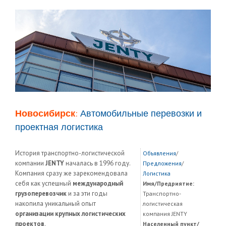
Новосибирск:
Автомобильные перевозки и
проектная логистика
История транспортно-логистической
Объявления
/
компании
JENTY
началась в 1996 году.
Предложения
/
Компания сразу же зарекомендовала
Логистика
себя как успешный
международный
Имя/Предриятие:
грузоперевозчик
и за эти годы
Транспортно-
накопила уникальный опыт
логистическая
организации крупных логистических
компания JENTY
проектов
.
Населенный пункт/