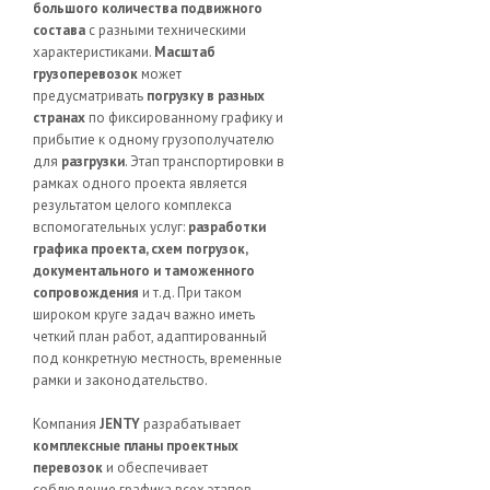
большого количества подвижного
состава
с разными техническими
характеристиками.
Масштаб
грузоперевозок
может
предусматривать
погрузку в разных
странах
по фиксированному графику и
прибытие к одному грузополучателю
для
разгрузки
. Этап транспортировки в
рамках одного проекта является
результатом целого комплекса
вспомогательных услуг:
разработки
графика проекта, схем погрузок,
документального и таможенного
сопровождения
и т.д. При таком
широком круге задач важно иметь
четкий план работ, адаптированный
под конкретную местность, временные
рамки и законодательство.
Компания
JENTY
разрабатывает
комплексные планы проектных
перевозок
и обеспечивает
соблюдение графика всех этапов