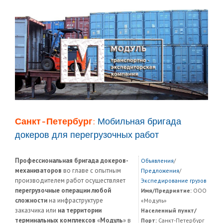
Санкт-Петербург:
Мобильная бригада
докеров для перегрузочных работ
Профессиональная бригада докеров-
Объявления
/
механизаторов
во главе с опытным
Предложения
/
производителем работ осуществляет
Экспедирование грузов
перегрузочные операции любой
Имя/Предриятие:
ООО
сложности
на инфраструктуре
«Модуль»
заказчика или
на территории
Населенный пункт/
терминальных комплексов
«
Модуль
» в
Порт:
Санкт-Петербург