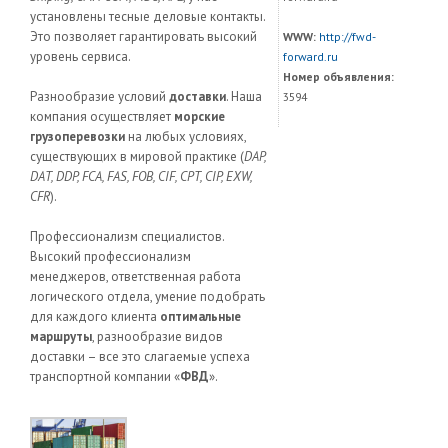
установлены тесные деловые контакты.
Это позволяет гарантировать высокий
WWW:
http://fwd-
уровень сервиса.
forward.ru
Номер объявления:
Разнообразие условий
доставки
. Наша
3594
компания осуществляет
морские
грузоперевозки
на любых условиях,
существующих в мировой практике (
DАP,
DАT, DDP, FСА, FАS, FОB, СIF, СPT, СIP, EXW,
СFR
).
Профессионализм специалистов.
Высокий профессионализм
менеджеров, ответственная работа
логического отдела, умение подобрать
для каждого клиента
оптимальные
маршруты
, разнообразие видов
доставки – все это слагаемые успеха
транспортной компании «
ФВД
».