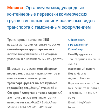
Москва:
Организуем международные
контейнерные перевозки коммерческих
грузов с использованием различных видов
транспорта с таможенным оформлением
Транспортная компания
ФВД
Объявления
/
предлагает своим клиентам
морские
Предложения
/
контейнерные грузоперевозки
в
Контейнер
любую точку планеты на выгодных
Имя/Предриятие:
условиях и с максимальным комфортом.
Транспортная компания
«ФВД»
Широкая география
контейнерных
Населенный пункт/
перевозок
. Заказы наших клиентов в
Порт:
Москва
максимально сжатые сроки
Адрес:
г. Москва,
транспортируются во все крупные
Варшавское шоссе 1с6,
города Европы, Азии, Латинской и
бизнес центр W-Plaza 2,
Северной Америки, а также Африки
. С
Телефоны:
+7 495 777-
агентами в них, в том числе такими
09-91
известными, как
MAERSK LINE, China
Email:
info@fwd-
Shiping, CMA-CGM, MSC, APL
, у нас
forward.ru