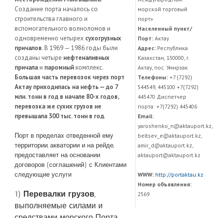
Создание порта началось со
морской торговый
строительства главного и
порт»
вспомогательного волноломов и
Населенный пункт/
одновременно четырех
сухогрузных
Порт:
Актау
причалов
. В 1969 — 1986 годы были
Адрес:
Республика
созданы четыре
нефтеналивных
Казахстан, 130000, г.
причала
и
паромный
комплекс.
Актау, пос. Умирзак
Большая часть перевозок через порт
Телефоны:
+7 (7292)
Актау приходилась на нефть — до 7
544549, 445100 +7(7292)
млн. тонн в год в начале 80-х годов,
445470 Диспетчер
перевозка же сухих грузов не
порта: +7(7292) 445406
превышала 300 тыс. тонн в год
.
Email:
yaroshenko_n@aktauport.kz,
Порт в пределах отведенной ему
beltsev_e@aktauport.kz,
территории, акватории и на рейде,
amir_d@aktauport.kz,
предоставляет на основании
aktauport@aktauport.kz
договоров (соглашений) с Клиентами
следующие услуги
WWW:
http://portaktau.kz
Номер объявления:
1)
Перевалки грузов
,
2569
выполняемые силами и
средствами морского Порта