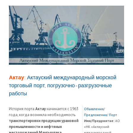
Актау:
Актауский международный морской
торговый порт, погрузочно-разгрузочные
работы
История порта
Актау
начинается с 1963
Объявления
/
года, когда возникла необходимость
Предложения
/
Порт
транспортировки продукции урановой
Имя/Предриятие:
АО
промышленности и нефтяных
«НК «Актауский
месторождений Мангышлака
.
международный