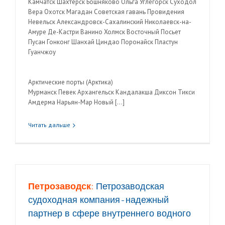
Камчатск Шахтерск Бошняково Ольга Углегорск Суходол
Вера Охотск Магадан Советская гавань Провидения
Невельск Александровск-Сахалинский Николаевск-на-
Амуре Де-Кастри Ванино Холмск Восточный Посьет
Пусан Гонконг Шанхай Циндао Поронайск Пластун
Гуанчжоу
Арктические порты (Арктика)
Мурманск Певек Архангельск Кандалакша Диксон Тикси
Амдерма Нарьян-Мар Новый […]
Читать дальше
Петрозаводск:
Петрозаводская
судоходная компания-надежный
партнер в сфере внутреннего водного