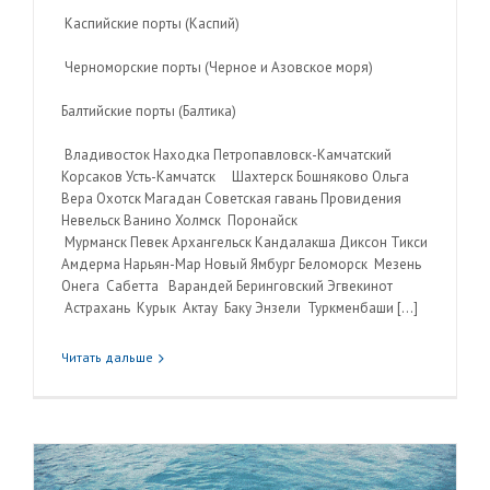
Каспийские порты (Каспий)
Черноморские порты (Черное и Азовское моря)
Балтийские порты (Балтика)
Владивосток Находка Петропавловск-Камчатский
Корсаков Усть-Камчатск Шахтерск Бошняково Ольга
Вера Охотск Магадан Советская гавань Провидения
Невельск Ванино Холмск Поронайск
Мурманск Певек Архангельск Кандалакша Диксон Тикси
Амдерма Нарьян-Мар Новый Ямбург Беломорск Мезень
Онега Сабетта Варандей Беринговский Эгвекинот
Астрахань Курык Актау Баку Энзели Туркменбаши […]
Читать дальше