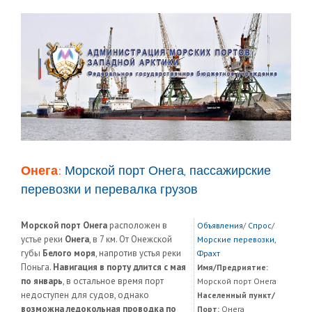
Онега:
Морской порт Онега, пассажирские
перевозки и перевалка грузов
Морской порт Онега
расположен в
Объявления
/
Спрос
/
устье реки
Онега
, в 7 км. От Онежской
Морские перевозки,
губы
Белого моря
, напротив устья реки
Фрахт
Поньга.
Навигация в порту длится с мая
Имя/Предриятие:
по январь
, в остальное время порт
Морской порт Онега
недоступен для судов, однако
Населенный пункт/
возможна ледокольная проводка по
Порт:
Онега