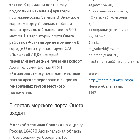
заявке
. К причалам порта ведут
Адрес:
164840,
подходные каналы и фарватеры
Архангельская область,
протяженностью 12 миль. В Онежском
г.Онега, наб. Комарова,
морском порту
7 причалов
, общая
д. 4
длина причальной линии около 900
Телефоны:
(81839) 7-28-
метров. На территории порта Онега
88, 7-16-54
работают
4 стивидорные компании
. В
Email:
городе Онега функционирует ОАО
mt_solovki@mapm.ru,
«
Онежский ЛДК
», который
belampa@mail.ru,
переваливает лесные грузы на экспорт
.
master_onega@mapm.ru,skmp
Архангельский филиал ФГУП
«
Росморпорт
» осуществляет
местные
WWW:
пассажирские перевозки
и
выгрузку
http://mapm.ru/Port/Onega
генеральных грузов местного
Номер объявления:
назначения
.
6867
В состав морского порта Онега
входят
Морской терминал Соловки
, по адресу:
Россия, 164070, Архангельская область
п. Соловецкий, ул.Северная, 13.