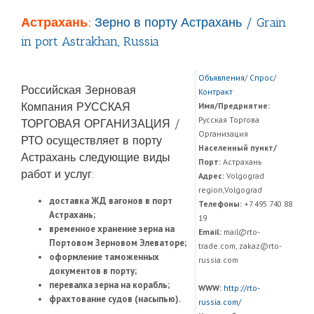
Астрахань:
Зерно в порту Астрахань / Grain
in port Astrakhan, Russia
Объявления
/
Спрос
/
Российская Зерновая
Контракт
Компания РУССКАЯ
Имя/Предриятие:
Русская Торгова
ТОРГОВАЯ ОРГАНИЗАЦИЯ /
Организация
РТО осуществляет в порту
Населенный пункт/
Астрахань следующие виды
Порт:
Астрахань
работ и услуг:
Адрес:
Volgograd
region,Volgograd
доставка ЖД вагонов в порт
Телефоны:
+7 495 740 88
Астрахань;
19
временное хранение зерна на
Email:
mail@rto-
Портовом Зерновом Элеваторе;
trade.com, zakaz@rto-
оформление таможенных
russia.com
документов в порту;
перевалка зерна на корабль;
WWW:
http://rto-
фрахтование судов (насыпью).
russia.com/