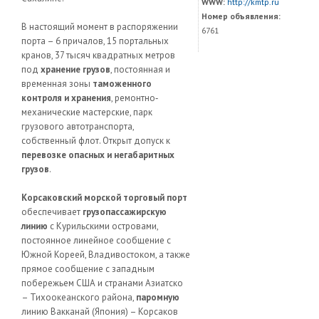
WWW:
http://kmtp.ru
Номер объявления:
В настоящий момент в распоряжении
6761
порта – 6 причалов, 15 портальных
кранов, 37 тысяч квадратных метров
под
хранение грузов
, постоянная и
временная зоны
таможенного
контроля и хранения
, ремонтно‐
механические мастерские, парк
грузового автотранспорта,
собственный флот. Открыт допуск к
перевозке опасных и негабаритных
грузов
.
Корсаковский морской торговый порт
обеспечивает
грузопассажирскую
линию
с Курильскими островами,
постоянное линейное сообщение с
Южной Кореей, Владивостоком, а также
прямое сообщение с западным
побережьем США и странами Азиатско
– Тихоокеанского района,
паромную
линию Вакканай (Япония) – Корсаков