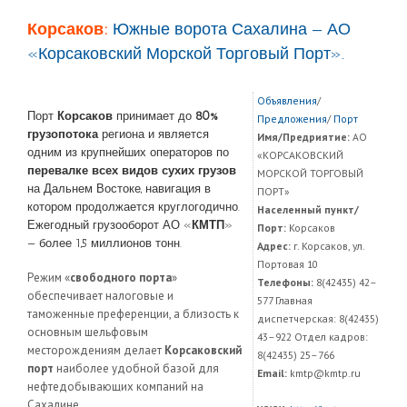
Корсаков:
Южные ворота Сахалина — АО
«Корсаковский Морской Торговый Порт».
Объявления
/
Порт
Корсаков
принимает до
80%
Предложения
/
Порт
грузопотока
региона и является
Имя/Предриятие:
АО
одним из крупнейших операторов по
«КОРСАКОВСКИЙ
перевалке всех видов сухих грузов
МОРСКОЙ ТОРГОВЫЙ
на Дальнем Востоке, навигация в
ПОРТ»
котором продолжается круглогодично.
Населенный пункт/
Ежегодный грузооборот АО «
КМТП
»
Порт:
Корсаков
— более 1,5 миллионов тонн.
Адрес:
г. Корсаков, ул.
Портовая 10
Режим «
свободного порта
»
Телефоны:
8(42435) 42–
обеспечивает налоговые и
577 Главная
таможенные преференции, а близость к
диспетчерская: 8(42435)
основным шельфовым
43–922 Отдел кадров:
месторождениям делает
Корсаковский
8(42435) 25–766
порт
наиболее удобной базой для
Email:
kmtp@kmtp.ru
нефтедобывающих компаний на
Сахалине.