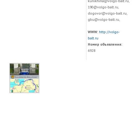
kunikhina@volgo-balt.ru,
190@volgo-balt.ru,
dogovor@volgo-balt.ru,
gbu@volgo-balt.ru,
WWW:
http://volgo-
balt.ru
Номер объявления:
6928