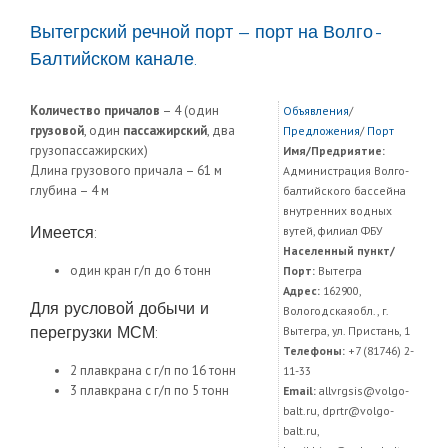
Вытегрский речной порт — порт на Волго-
Балтийском канале.
Количество причалов
– 4 (один
Объявления
/
грузовой
, один
пассажирский
, два
Предложения
/
Порт
грузопассажирских)
Имя/Предриятие:
Длина грузового причала – 61 м
Администрация Волго-
глубина – 4 м
балтийского бассейна
внутренних водных
Имеется:
вутей, филиал ФБУ
Населенный пункт/
один кран г/п до 6 тонн
Порт:
Вытегра
Адрес:
162900,
Для русловой добычи и
Вологодскаяобл., г.
перегрузки МСМ:
Вытегра, ул. Пристань, 1
Телефоны:
+7 (81746) 2-
2 плавкрана с г/п по 16 тонн
11-33
3 плавкрана с г/п по 5 тонн
Email:
allvrgsis@volgo-
balt.ru, dprtr@volgo-
balt.ru,