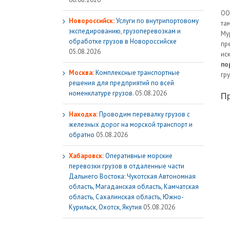
О
Новороссийск:
Услуги по внутрипортовому
та
экспедированию, грузоперевозкам и
Му
обработке грузов в Новороссийске
пр
05.08.2026
ис
по
Москва:
Комплексные транспортные
гр
решения для предприятий по всей
номенклатуре грузов.
05.08.2026
Пр
Находка:
Проводим перевалку грузов с
железных дорог на морской транспорт и
обратно
05.08.2026
Хабаровск:
Оперативные морские
перевозки грузов в отдаленные части
Дальнего Востока: Чукотская Автономная
область, Магаданская область, Камчатская
область, Сахалинская область, Южно-
Курильск, Охотск, Якутия
05.08.2026