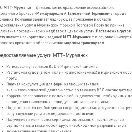
ОО
МТТ-Мурманск
— филиальное подразделение всероссийского
моженного брокера «
Международный Таможенный Терминал
» в городе
рманске. Компания занимает лидирующее положение в области
едоставления услуг в Мурманском Морском Торговом Порту по причине
ключения посреднических надбавок в ценах на услуги.
Растаможка грузов 
рту
является приоритетной задачей
МТТ-Мурманск
, т. к. основной импорт
узопоток приходит в область именно
морским транспортом
.
едоставляемые услуги МТТ-Мурманск:
Регистрация участников ВЭД в Мурманской таможне;
Растаможка судов (в том числе и крупнотоннажных) в мурманском мор
порту;
Платная консультация для фирм, желающих заняться
внешнеэкономической деятельностью по текущему ВЭД-законодательс
Корректное заполнение и подача любых документов. необходимых д
проведения таможенных процедур в таможенные органы;
Подготовка всех необходимых сопроводительных документов на груз
сопутствующие услуги экспедирования, логистики;
Получение гигиенических сертификатов, отказных писем. пожарных
сертификатов, а также любой другой необходимой разрешительной
документации на товар для клиентов;