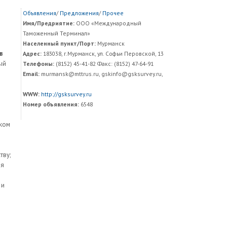
Объявления
/
Предложения
/
Прочее
Имя/Предриятие:
ООО «Международный
Таможенный Терминал»
Населенный пункт/Порт:
Мурманск
в
Адрес:
183038, г.Мурманск, ул. Софьи Перовской, 13
ный
Телефоны:
(8152) 45-41-82 Факс: (8152) 47-64-91
Email:
murmansk@mttrus.ru, gskinfo@gsksurvey.ru,
WWW:
http://gsksurvey.ru
Номер объявления:
6548
ском
тву;
ля
 и