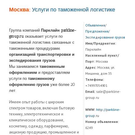
Москва:
Услуги по таможенной логистике
Объявления
/
Группа компаний
Парклайн parkline-
Предложения
/
group.ru
оказывает услуги по
Экспедирование грузов
таможенной логистике, связанных с
Имя/Предриятие:
таможенными процедурами,
Парклайн
организацией транспортировки и
Населенный пункт/
экспедирования грузов
.
Порт:
Москва
Мы занимаемся
таможенным
Адрес:
Москва, ул.
оформлением
и предоставляем
Мишина, дом 35
услуги по
таможенному
Телефоны:
оформлению грузов
уже более 20
+74997054901
лет.
Email:
sale@parkline-
group.ru
Имеем опыт работы с широким
спектром товаров, включая бытовую
WWW:
http://parkline-
технику, электротехническое и
group.ru
климатическое оборудование,
Номер объявления:
косметику, одежду, парфюмерию,
6249
акцизную продукцию, промышленное и