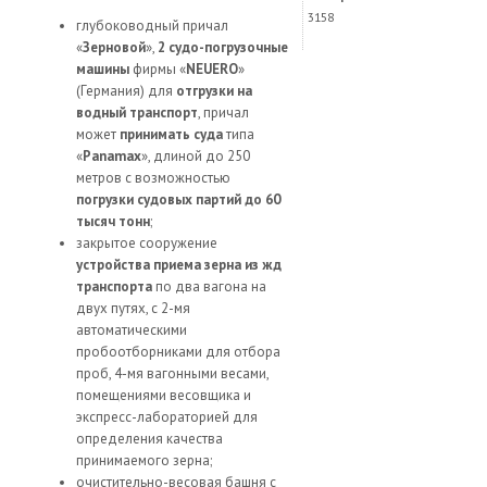
3158
глубоководный причал
«
Зерновой
»,
2 судо-погрузочные
машины
фирмы «
NEUERO
»
(Германия) для
отгрузки на
водный транспорт
, причал
может
принимать суда
типа
«
Panamax
», длиной до 250
метров с возможностью
погрузки судовых партий до 60
тысяч тонн
;
закрытое сооружение
устройства приема зерна из жд
транспорта
по два вагона на
двух путях, с 2-мя
автоматическими
пробоотборниками для отбора
проб, 4-мя вагонными весами,
помещениями весовщика и
экспресс-лабораторией для
определения качества
принимаемого зерна;
очистительно-весовая башня с