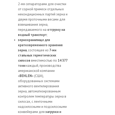
2-мя сепараторами для очистки
от сорной примеси отдельных
некондиционных партий зерна и
двумя проточными весами для
взвешивания зерна,
передаваемого на
отгрузку на
водный транспорт
;
зернохранилище для
кратковременного хранения
зерна
, состоящее из
7-ми
стальных герметических
силосов
вместимостью по
14 377
тонн
каждый, производства
американской компании
«
BEHLEN
» (США),
оборудованных системами
активного вентилирования
зерна, автоматизированным
контролем температуры зерна в
силосах, с ленточными
надсилосными и подсилосными
конвейерами для
загрузки и