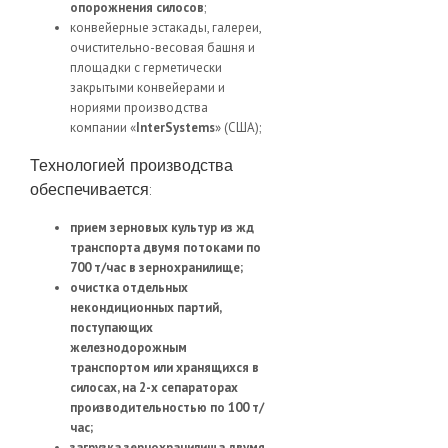
опорожнения силосов
;
конвейерные эстакады, галереи,
очистительно-весовая башня и
площадки с герметически
закрытыми конвейерами и
нориями производства
компании «
InterSystems
» (США);
Технологией производства
обеспечивается:
прием зерновых культур из жд
транспорта двумя потоками по
700 т/час в зернохранилище;
очистка отдельных
некондиционных партий,
поступающих
железнодорожным
транспортом или хранящихся в
силосах, на 2-х сепараторах
производительностью по 100 т/
час;
загрузка зернохранилища двумя