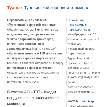
Туапсе:
Туапсинский зерновой терминал
Перевалочный комплекс
АО
Объявления
/
«
Туапсинский зерновой терминал
»
Предложения
/
общей мощностью
2 млн. тонн в год
Перевалка грузов
предназначен для
приема зерна с
Имя/Предриятие:
АО
железнодорожного транспорта
,
«Туапсинский зерновой
временного
накопления в
терминал»
зернохранилище
(крытых силосах)
Населенный пункт/
общей
вместимостью 100 тысяч тонн
Порт:
Туапсе
и
отгрузки зерна на морские суда
.
Адрес:
Морской
Компания является оператором в порту
бульвар, 2, г. Туапсе,
по
перевалке зерновых грузов
и
Телефоны:
Факс: +7
осуществляет грузовые операции на
(86167) 2-18-35 +7 (86167)
собственном причале общей
71-0-30 +7 (86167) 71-332
протяжённостью 255 м.
Email:
port.tuapse@tmtp.ru,
В состав АО «
ТЗТ
» входят
port-comm@tmtp.ru,
следующие технологическое
WWW:
http://tzt.tmtp.ru
мощности:
Номер объявления: