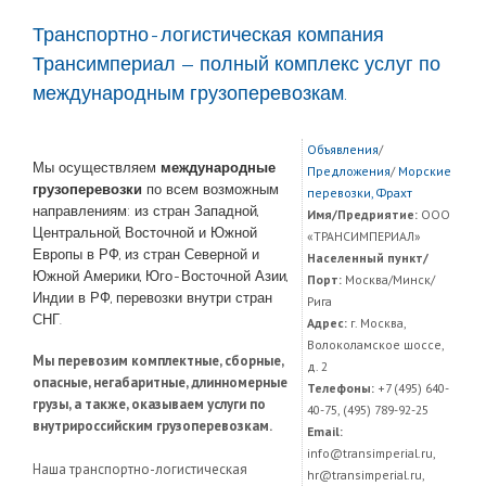
Транспортно-логистическая компания
Трансимпериал — полный комплекс услуг по
международным грузоперевозкам.
Объявления
/
Мы осуществляем
международные
Предложения
/
Морские
грузоперевозки
по всем возможным
перевозки, Фрахт
направлениям: из стран Западной,
Имя/Предриятие:
ООО
Центральной, Восточной и Южной
«ТРАНСИМПЕРИАЛ»
Европы в РФ, из стран Северной и
Населенный пункт/
Южной Америки, Юго-Восточной Азии,
Порт:
Москва/Минск/
Индии в РФ, перевозки внутри стран
Рига
СНГ.
Адрес:
г. Москва,
Волоколамское шоссе,
Мы перевозим комплектные, сборные,
д. 2
опасные, негабаритные, длинномерные
Телефоны:
+7 (495) 640-
грузы, а также, оказываем услуги по
40-75, (495) 789-92-25
внутрироссийским грузоперевозкам.
Email:
info@transimperial.ru,
Наша транспортно-логистическая
hr@transimperial.ru,