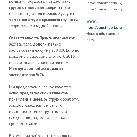
компания осуществляет
доставку
info@transimperial.lv,
грузов от двери до двери
, а также
info@transimperial.by
оказывает дополнительные услуги по
таможенному оформлению
грузов на
WWW:
территории Западной Европы.
http://transimperial.ru
Номер объявления:
Ответственность
Трансимпериал
, как
2725
экспедитора
, дополнительно
застрахована на сумму 250 000 Euro по
каждому страховому случаю. C 2016
наша компания является членом
Международной ассоциации
экспедиторов WCA
.
Мы предлагаем высокое качество
услуг, предлагая своим клиентам
приемлемые цены, быструю обработку
заказов, ежедневный отчет о
местонахождении груза по пути
следования, надежность и сжатые
сроки доставки.
В компании работают специалисты,