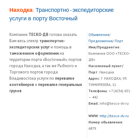
Находка:
Транспортно-экспедиторские
услуги в порту Восточный
Компания
ТЕСКО-ДВ
готова оказать
Объявления
/
Вам весь спектр
транспортно-
Предложения
/
Порт
экспедиторских услуг
и помощь в
Имя/Предриятие:
таможенном оформлении
на
Компания ООО «ТЕСКО-
территории порта «Восточный», портов
ДВ»
города Находка, а так же Рыбного и
Населенный пункт/
Торгового портов города
Порт:
Находка
Владивостока услуги по
перевалке
Адрес:
Г. НАХОДКА, УЛ.
контейнеров
и
перевалке генеральных
ТИМИРЯЗЕВА, 11
грузов
.
Телефоны:
+7 (4236) 631
— 442
Email:
info@tesco-dv.ru
WWW:
http://tesco-dv.ru
Номер объявления:
6879