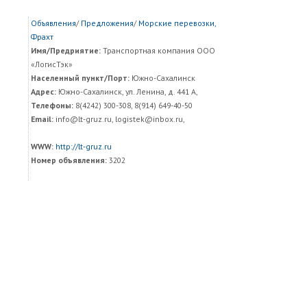
Объявления
/
Предложения
/
Морские перевозки,
Фрахт
Имя/Предриятие:
Транспортная компания ООО
«ЛогисТэк»
Населенный пункт/Порт:
Южно-Сахалинск
Адрес:
Южно-Сахалинск, ул. Ленина, д. 441 А,
Телефоны:
8(4242) 300-308, 8(914) 649-40-50
Email:
info@lt-gruz.ru, logistek@inbox.ru,
WWW:
http://lt-gruz.ru
Номер объявления:
3202