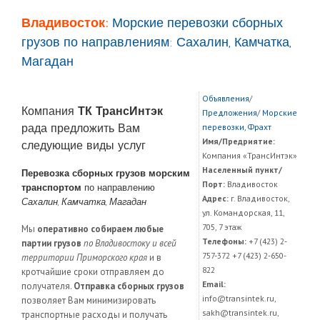
Владивосток:
Морские перевозки сборных
грузов по направлениям: Сахалин, Камчатка,
Магадан
Объявления
/
Компания
ТК ТрансИнтэк
Предложения
/
Морские
рада предложить Вам
перевозки, Фрахт
Имя/Предриятие:
следующие виды услуг
Компания «ТрансИнтэк»
Населенный пункт/
Перевозка сборных грузов морским
Порт:
Владивосток
транспортом
по направлению
Адрес:
г. Владивосток,
Сахалин, Камчатка, Магадан
ул. Командорская, 11,
705, 7 этаж
Мы
оперативно собираем любые
Телефоны:
+7 (423) 2-
партии грузов
по Владивостоку и всей
757-372 +7 (423) 2-650-
территории Приморского края
и в
822
кротчайшие сроки отправляем до
Email:
получателя.
Отправка сборных грузов
info@transintek.ru,
позволяет Вам минимизировать
sakh@transintek.ru,
транспортные расходы и получать