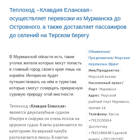
Теплоход «Клавдия Еланская»
осуществляет перевозки из Мурманска до
Островного, а также доставляет пассажиров
до селений на Терском берегу.
Объявления
/
В Мурманской области есть такие
Предложения
/
Морские
уголки, жители которых могут попасть
перевозки, Фрахт
в главный город своего края лишь на
Имя/Предриятие:
корабле. Интересно будет
Морской вокзал
путешествовать на нём и туристам,
Населенный пункт/
которые смогут созерцать прекрасную
Порт:
Мурманск
суровую природу этой местности.
Адрес:
Морской
рыбный порт Мурманск,
Теплоход «
Клавдия Еланская
»
причал 14,
является двухпалубным судном.
Телефоны:
Кассы
Изнутри и снаружи он очень похож на
+79113130654
круизное судно. Каюты различаются по
Диспетчер
категориям. На верхней палубе
+78152481048 Судовой
располагаются люксы. В каютах
номер +79212815997