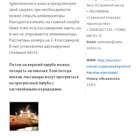
туристического класса предусмотрен
Зато Островной кассы
свой санузел, при необходимости
+78155850066
можно открыть иллюминаторы.
«Северное морское
Находятся комнаты на главной палубе.
пароходство»
Ниже тоже есть пассажирские каюты, но
+7(8182)637-292, +7(960)
в них не открываются иллюминаторы.
000-01-72
Рассчитаны номера на 2-4 пассажиров.
Email:
admzato@zato-
В них установлены двухъярусные
ostrov.ru,
спальные места.
WWW:
http://morskoi-
Летом на верхней палубе можно
vokzal.ru/paromy/teplohod-
посидеть на лавочке. Если погода
klavdiya-elanskaya/
плохая, пассажиры могут прогуляться
Номер объявления:
на прогулочной палубе с
11431
застеклёнными коридорами.