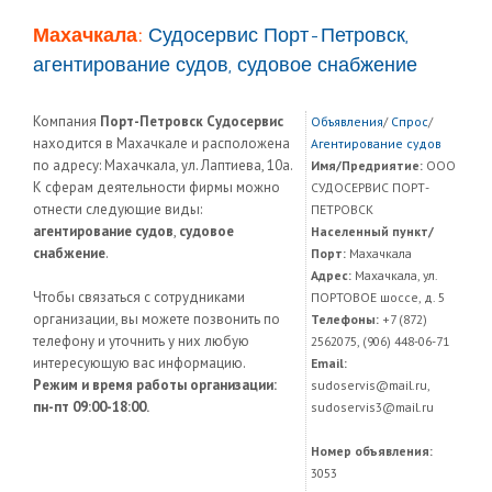
Махачкала:
Судосервис Порт-Петровск,
агентирование судов, судовое снабжение
Компания
Порт-Петровск Судосервис
Объявления
/
Спрос
/
находится в Махачкале и расположена
Агентирование судов
по адресу: Махачкала, ул. Лаптиева, 10а.
Имя/Предриятие:
ООО
К сферам деятельности фирмы можно
СУДОСЕРВИС ПОРТ-
отнести следующие виды:
ПЕТРОВСК
агентирование судов
,
судовое
Населенный пункт/
снабжение
.
Порт:
Махачкала
Адрес:
Махачкала, ул.
Чтобы связаться с сотрудниками
ПОРТОВОЕ шоссе, д. 5
организации, вы можете позвонить по
Телефоны:
+7 (872)
телефону и уточнить у них любую
2562075, (906) 448-06-71
интересующую вас информацию.
Email:
Режим и время работы организации:
sudoservis@mail.ru,
пн-пт 09:00-18:00.
sudoservis3@mail.ru
Номер объявления:
3053