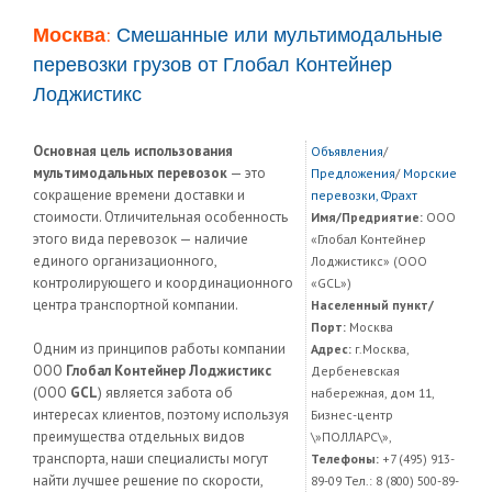
Москва:
Смешанные или мультимодальные
перевозки грузов от Глобал Контейнер
Лоджистикс
Основная цель использования
Объявления
/
мультимодальных перевозок
— это
Предложения
/
Морские
сокращение времени доставки и
перевозки, Фрахт
стоимости. Отличительная особенность
Имя/Предриятие:
ООО
этого вида перевозок — наличие
«Глобал Контейнер
единого организационного,
Лоджистикс» (ООО
контролирующего и координационного
«GCL»)
центра транспортной компании.
Населенный пункт/
Порт:
Москва
Одним из принципов работы компании
Адрес:
г.Москва,
ООО
Глобал Контейнер Лоджистикс
Дербеневская
(ООО
GCL
) является забота об
набережная, дом 11,
интересах клиентов, поэтому используя
Бизнес-центр
преимущества отдельных видов
\»ПОЛЛАРС\»,
транспорта, наши специалисты могут
Телефоны:
+7 (495) 913-
найти лучшее решение по скорости,
89-09 Тел.: 8 (800) 500-89-