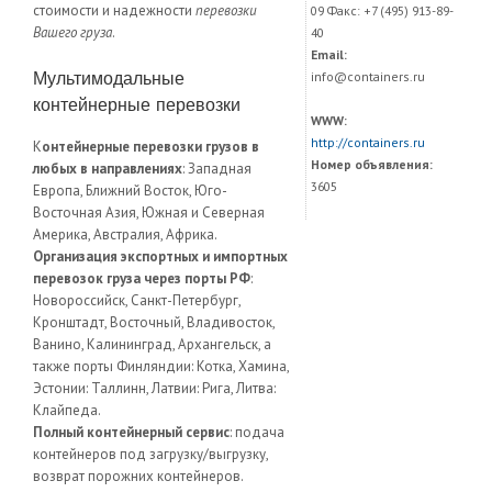
стоимости и надежности
перевозки
09 Факс: +7 (495) 913-89-
Вашего груза
.
40
Email:
Мультимодальные
info@containers.ru
контейнерные перевозки
WWW:
http://containers.ru
К
онтейнерные перевозки грузов в
Номер объявления:
любых в направлениях
: Западная
3605
Европа, Ближний Восток, Юго-
Восточная Азия, Южная и Северная
Америка, Австралия, Африка.
Организация экспортных и импортных
перевозок груза через порты РФ
:
Новороссийск, Санкт-Петербург,
Кронштадт, Восточный, Владивосток,
Ванино, Калининград, Архангельск, а
также порты Финляндии: Котка, Хамина,
Эстонии: Таллинн, Латвии: Рига, Литва:
Клайпеда.
Полный контейнерный сервис
: подача
контейнеров под загрузку/выгрузку,
возврат порожних контейнеров.