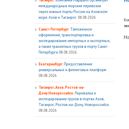
Н
Таганрог:
Компания Маршалл организует
международные морские перевозки
через южные порты России на Азовском
море: Азов и Таганрог.
08.08.2026
Ко
эк
Санкт-Петербург:
Таможенное
оформление, транспортировка и
На
экспедирование импортных и экспортных,
а также транзитных грузов в порту Санкт-
Петербурга
08.08.2026
Екатеринбург:
Предоставление
универсальных и фитинговых платформ
08.08.2026
Таганрог, Азов, Ростов-на-
Дону.Новороссийск:
Перевалка и
экспедирование грузов в портах Азов,
Таганрог, Ростов-на-Дону, Новороссийск.
08.08.2026