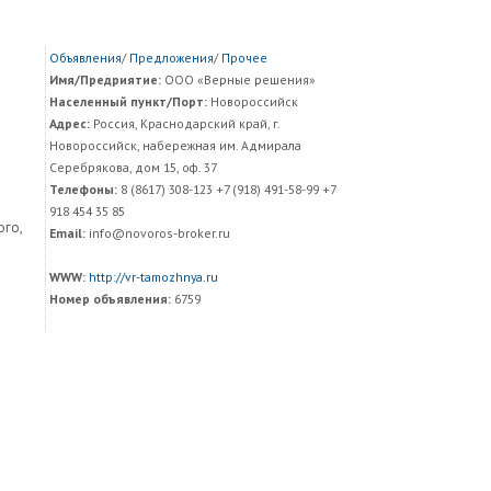
Объявления
/
Предложения
/
Прочее
Имя/Предриятие:
ООО «Верные решения»
Населенный пункт/Порт:
Новороссийск
Адрес:
Россия, Краснодарский край, г.
Новороссийск, набережная им. Адмирала
Серебрякова, дом 15, оф. 37
Телефоны:
8 (8617) 308-123 +7 (918) 491-58-99 +7
918 454 35 85
ого,
Email:
info@novoros-broker.ru
WWW:
http://vr-tamozhnya.ru
Номер объявления:
6759