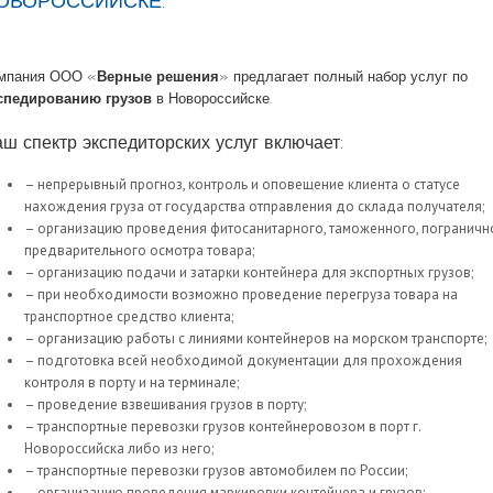
ОВОРОССИЙСКЕ.
мпания ООО «
Верные решения
» предлагает полный набор услуг по
спедированию грузов
в Новороссийске.
ш спектр экспедиторских услуг включает:
– непрерывный прогноз, контроль и оповещение клиента о статусе
нахождения груза от государства отправления до склада получателя;
– организацию проведения фитосанитарного, таможенного, пограничн
предварительного осмотра товара;
– организацию подачи и затарки контейнера для экспортных грузов;
– при необходимости возможно проведение перегруза товара на
транспортное средство клиента;
– организацию работы с линиями контейнеров на морском транспорте;
– подготовка всей необходимой документации для прохождения
контроля в порту и на терминале;
– проведение взвешивания грузов в порту;
– транспортные перевозки грузов контейнеровозом в порт г.
Новороссийска либо из него;
– транспортные перевозки грузов автомобилем по России;
– организацию проведения маркировки контейнера и грузов;