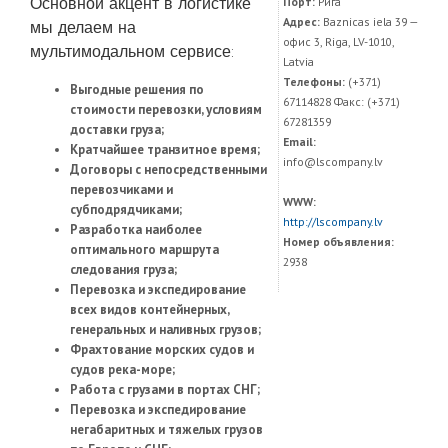
Основной акцент в логистике
Порт:
Рига
Адрес:
Baznicas iela 39 —
мы делаем на
офис 3, Riga, LV-1010,
мультимодальном сервисе:
Latvia
Телефоны:
(+371)
Выгодные решения по
67114828 Факс: (+371)
стоимости перевозки, условиям
67281359
доставки груза;
Email:
Кратчайшее транзитное время;
info@lscompany.lv
Договоры с непосредственными
перевозчиками и
WWW:
субподрядчиками;
http://lscompany.lv
Разработка наиболее
Номер объявления:
оптимального маршрута
2938
следования груза;
Перевозка и экспедирование
всех видов контейнерных,
генеральных и наливных грузов;
Фрахтование морских судов и
судов река-море;
Работа с грузами в портах СНГ;
Перевозка и экспедирование
негабаритных и тяжелых грузов