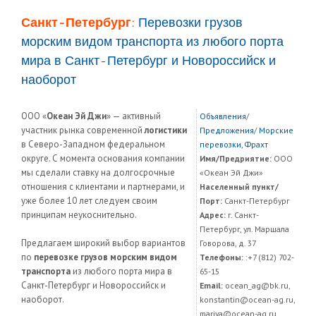
Санкт-Петербург:
Перевозки грузов
морским видом транспорта из любого порта
мира в Санкт-Петербург и Новороссийск и
наоборот
ООО «
Океан Эй Джи
» — активный
Объявления
/
участник рынка современной
логистики
Предложения
/
Морские
в Северо-Западном федеральном
перевозки, Фрахт
округе. С момента основания компании
Имя/Предриятие:
ООО
мы сделали ставку на долгосрочные
«Океан Эй Джи»
отношения с клиентами и партнерами, и
Населенный пункт/
уже более 10 лет следуем своим
Порт:
Санкт-Петербург
принципам неукоснительно.
Адрес:
г. Санкт-
Петербург, ул. Маршала
Предлагаем широкий выбор вариантов
Говорова, д. 37
по
перевозке грузов морским видом
Телефоны:
:+7 (812) 702-
транспорта
из любого порта мира в
65-15
Санкт-Петербург и Новороссийск и
Email:
ocean_ag@bk.ru,
наоборот.
konstantin@ocean-ag.ru,
mariya@ocean-ag.ru