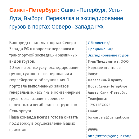
Санкт-Петербург:
Санкт-Петербург, Усть-
Луга, Выборг: Перевалка и экспедирование
грузов в портах Северо-Запада РФ.
Ваш представитель в портах Северо-
Объявления
/
Запада РФ в вопросах перевалки и
Предложения
/
транспортной экспедиции различных
Экспедирование грузов
видов грузов.
Имя/Предриятие:
ООО
30 лет на рынке услуг экспедирования
Морское Агентство
грузов, судового агентирования и
Гангут
сюрвейерского обслуживания. В
Населенный пункт/
портфеле выполненных заказов
Порт:
Санкт-Петербург
генеральные, насыпные, контейнерные
Адрес:
Санкт-Петербург
грузы; организация перевозки
Телефоны:
проектных и негабаритных грузов по
+79215630025
Севморпути.
Email:
Наша команда всегда готова оказать
forwarders@gangut.com
поддержку в осуществлении Ваших
проектов.
WWW:
http://https://gangut.com/