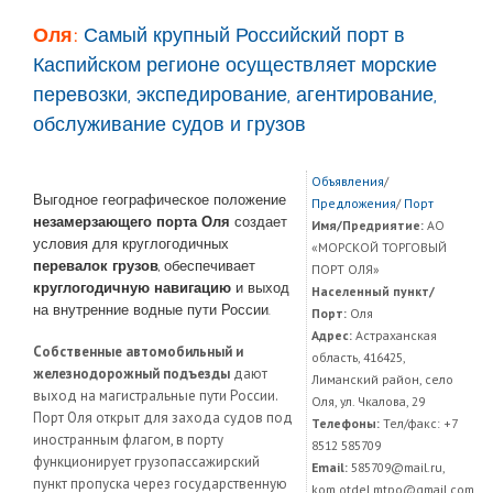
Оля:
Самый крупный Российский порт в
Каспийском регионе осуществляет морские
перевозки, экспедирование, агентирование,
обслуживание судов и грузов
Объявления
/
Выгодное географическое положение
Предложения
/
Порт
незамерзающего порта Оля
создает
Имя/Предриятие:
АО
условия для круглогодичных
«МОРСКОЙ ТОРГОВЫЙ
перевалок грузов
, обеспечивает
ПОРТ ОЛЯ»
круглогодичную навигацию
и выход
Населенный пункт/
на внутренние водные пути России.
Порт:
Оля
Адрес:
Астраханская
Собственные автомобильный и
область, 416425,
железнодорожный подъезды
дают
Лиманский район, село
выход на магистральные пути России.
Оля, ул. Чкалова, 29
Порт Оля открыт для захода судов под
Телефоны:
Тел/факс: +7
иностранным флагом, в порту
8512 585709
функционирует грузопассажирский
Email:
585709@mail.ru,
пункт пропуска через государственную
kom.otdel.mtpo@gmail.com,