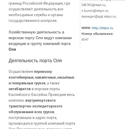
границу Российской Федерации, где
585705@mail.ru,
осуществляют деятельность все
s.bunin@mtpo.ru,
необходимые службы и органы
manager@agt.mtpo.ru,
государственного контроля.
WWW:
http://mtpo.ru
Хозяйственную деятельность в
Номер объявления:
морском порту Оля ведут компании
6547
входящие в группу компаний порта
Оля
.
Деятельность порта Оля
Оcуществляем
перевозку
контейнерных, навалочных, насыпных
и генеральных грузов
, а также
негабаритов
в морские порты
Каспийского бассейна.
Проводим
весь
комплекс
внутрипортового
транспортно-экспедиторского
обслуживания всех грузов
,
поступающих в адрес порта,
производится группой компаний порта