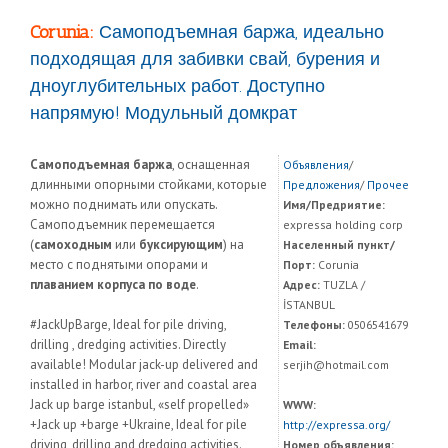
Corunia:
Самоподъемная баржа, идеально
подходящая для забивки свай, бурения и
дноуглубительных работ. Доступно
напрямую! Модульный домкрат
Самоподъемная баржа
, оснащенная
Объявления
/
длинными опорными стойками, которые
Предложения
/
Прочее
можно поднимать или опускать.
Имя/Предриятие:
Самоподъемник перемещается
expressa holding corp
(
самоходным
или
буксирующим
) на
Населенный пункт/
место с поднятыми опорами и
Порт:
Corunia
плаванием корпуса по воде
.
Адрес:
TUZLA /
İSTANBUL
#JackUpBarge, Ideal for pile driving,
Телефоны:
0506541679
drilling , dredging activities. Directly
Email:
available! Modular jack-up delivered and
serjih@hotmail.com
installed in harbor, river and coastal area
Jack up barge istanbul, «self propelled»
WWW:
+Jack up +barge +Ukraine, Ideal for pile
http://expressa.org/
driving, drilling and dredging activities.
Номер объявления: