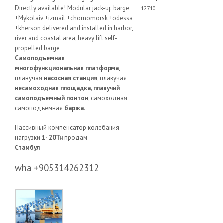
Directly available! Modular jack-up barge
12710
+Mykolaiv +izmail +chornomorsk +odessa
+kherson delivered and installed in harbor,
river and coastal area, heavy lift self-
propelled barge
Самоподъемная
многофункциональная платформа
,
плавучая
насосная станция
, плавучая
несамоходная площадка, плавучий
самоподъемный понтон
, самоходная
самоподъемная
баржа
.
Пассивный компенсатор колебания
нагрузки
1- 20Тн
продам
Стамбул
wha +905314262312