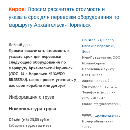
Киров:
Просим рассчитать стоимость и
указать срок для перевозки оборудования по
маршруту Архангельск-Норильск.
Объявления
/
Спрос
/
Добрый день.
Морские перевозки,
Просим рассчитать стоимость и
Фрахт
указать срок для перевозки
Имя/Предриятие:
ООО
следующего оборудования по
МонтажСервис
маршруту Архангельск-Норильск
Населенный пункт/
(ЛОС-94 г. Норильск, 69.326900,
Порт:
Киров
88.188200), также просим уточнить у
Адрес:
г. Киров, 2-й
вас свои корабли или догруз?
Хлыновский пер., д. 1
Телефоны:
(моб): +7
Информация о грузе
(926) 738-17-47
Email:
info@montserv.ru,
Номенклатура груза
WWW:
http://montserv.ru
Объём (м3) 23,85 куб.м.
Номер объявления:
Габариты грузовых мест
12013