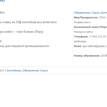
но.
йте,
Объявления
/
Спрос
/
Кон
Имя/Предриятие:
ООО «
ь ставку на 20ф контейнер все включено
Лоджистикс»
Населенный пункт/Порт
российск — порт Кальяо (Перу)
Новороссийск
Телефоны:
+7 911 271 29 
01
whatsapp
ель для пищевой промышленности
Email:
Igor.a9614@gmail.
Номер объявления:
2078
024
|
Контейнер
,
Объявления
,
Спрос