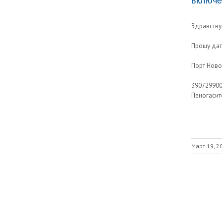
включе
Здравству
Прошу дат
Порт Ново
39072990
Пеногасит
Март 19, 2