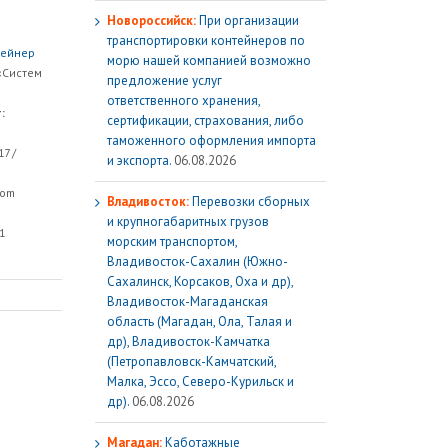
Новороссийск:
При организации
транспортировки контейнеров по
тейнер
морю нашей компанией возможно
Систем
предложение услуг
ответственного хранения,
:
сертификации, страхования, либо
таможенного оформления импорта
17 /
и экспорта.
06.08.2026
com
Владивосток:
Перевозки сборных
и крупногабаритных грузов
1
морским транспортом,
Владивосток-Сахалин (Южно-
Сахалинск, Корсаков, Оха и др),
Владивосток-Магаданская
область (Магадан, Ола, Талая и
др), Владивосток-Камчатка
(Петропавловск-Камчатский,
Малка, Эссо, Северо-Курильск и
др).
06.08.2026
Магадан:
Каботажные