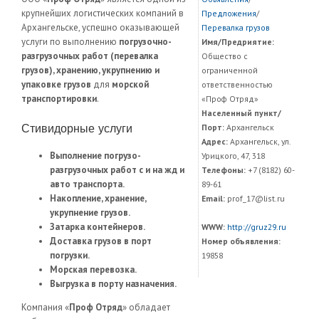
крупнейших логистических компаний в
Предложения
/
Архангельске, успешно оказывающей
Перевалка грузов
услуги по выполнению
погрузочно-
Имя/Предриятие:
разгрузочных работ (перевалка
Общество с
грузов), хранению, укрупнению и
ограниченной
упаковке грузов
для
морской
ответственностью
транспортировки
.
«Проф Отряд»
Населенный пункт/
Стивидорные услуги
Порт:
Архангельск
Адрес:
Архангельск, ул.
Выполнение погрузо-
Урицкого, 47, 318
разгрузочных работ с и на жд и
Телефоны:
+7 (8182) 60-
авто транспорта.
89-61
Накопление, хранение,
Email:
prof_17@list.ru
укрупнение грузов.
Затарка контейнеров.
WWW:
http://gruz29.ru
Доставка грузов в порт
Номер объявления:
погрузки.
19858
Морская перевозка.
Выгрузка в порту назначения.
Компания «
Проф Отряд
» обладает