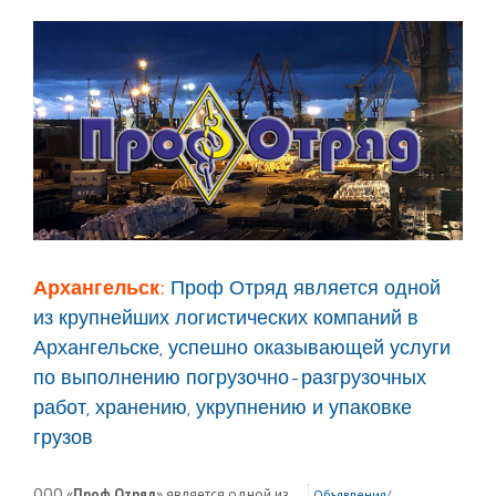
Архангельск:
Проф Отряд является одной
из крупнейших логистических компаний в
Архангельске, успешно оказывающей услуги
по выполнению погрузочно-разгрузочных
работ, хранению, укрупнению и упаковке
грузов
ООО «
Проф Отряд
» является одной из
Объявления
/