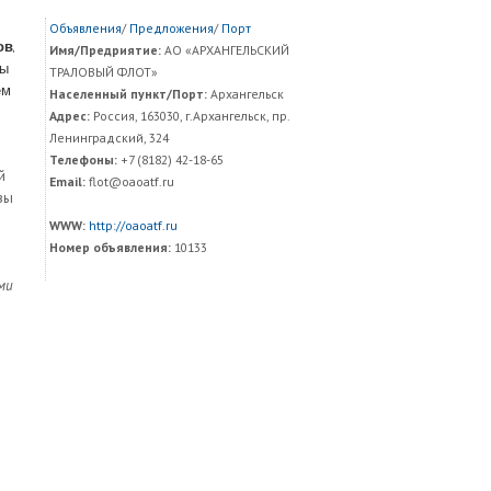
Объявления
/
Предложения
/
Порт
ов
,
Имя/Предриятие:
АО «АРХАНГЕЛЬСКИЙ
Мы
ТРАЛОВЫЙ ФЛОТ»
ем
Населенный пункт/Порт:
Архангельск
Адрес:
Россия, 163030, г.Архангельск, пр.
Ленинградский, 324
Телефоны:
+7 (8182) 42-18-65
й
Email:
flot@oaoatf.ru
вы
WWW:
http://oaoatf.ru
Номер объявления:
10133
ами
а