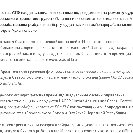
состав
АТФ
входят специализированные подразделения по
ремонту суд
ревалке и хранению грузов
, обучению и переподготовке плавсостава. 
рерабатываем рыбу
, как на борту судов, так и на рыбоперерабатывающ
воде в Архангельске.
от завод был построен немецкой компанией «ЕМF» в соответствии с
ебованиями современных стандартов и технологий. Завод – неоднократны
уреат российских и международных выставок. С ассортиментом продукции 
жете ознакомиться на сайте
www.rz.aoatf.ru
О
Архангельский траловый флот
ведёт
промысел трески, пикши и синекорого
лтуса
в Северо-Восточной части Атлантического океана (
район FAO 27 с зон
 Ia, Ib, IIa, IIb
).
рыбодобывающих судах
внедрены индивидуальные системы управления
зопасностью пищевых продуктов НАССР (Hazard Analysis and Critical Control
nts),
все суда одобрены властями ЕС и КНР
как
поставщики рыбопродукции
н
рриторию стран Европейского Союза и Китайской Народной Республики.
омысел трески, пикши, палтуса и сайды
сертифицирован по экологическому
андарту устойчивого рыболовства Морского попечительского совета (MSC).