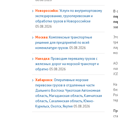
Новороссийск:
Услуги по внутрипортовому
В 
экспедированию, грузоперевозкам и
пе
обработке грузов в Новороссийске
пе
05.08.2026
за
Эт
Москва:
Комплексные транспортные
тр
решения для предприятий по всей
ла
номенклатуре грузов.
05.08.2026
мо
Находка:
Проводим перевалку грузов с
А
железных дорог на морской транспорт и
па
обратно
05.08.2026
ICES
Хабаровск:
Оперативные морские
На
перевозки грузов в отдаленные части
бе
Дальнего Востока: Чукотская Автономная
Poi
область, Магаданская область, Камчатская
те
область, Сахалинская область, Южно-
Курильск, Охотск, Якутия
05.08.2026
Пр
ст