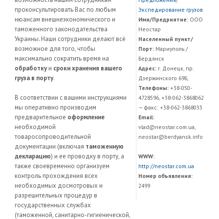
проконсультировать Вас по любым
Экспедирование грузов
нюансам внешнеэкономического и
Имя/Предриятие:
ООО
таможенного законодательства
Неостар
Украины. Наши сотрудники делают всё
Населенный пункт/
возможное для того, чтобы
Порт:
Мариуполь /
максимально сократить время на
Бердянск
обработку
и
сроки хранения вашего
Адрес:
г. Донецк, пр.
груза в порту
.
Дзержинского 69Б,
Телефоны:
+38-050-
В соответствии с вашими инструкциями
4728596, +38-062-3868062
мы оперативно производим
— факс: +38-062-3868033
предварительное
оформление
Email:
необходимой
vlad@neostar.com.ua,
товаросопроводительной
neostar@berdyansk.info
документации (включая
таможенную
декларацию
) и ее проводку в порту, а
WWW:
также своевременно организуем
http://neostar.com.ua
контроль прохождения всех
Номер объявления:
необходимых досмотровых и
2499
разрешительных процедур в
государственных службах
(таможенной, санитарно-гигиенической,