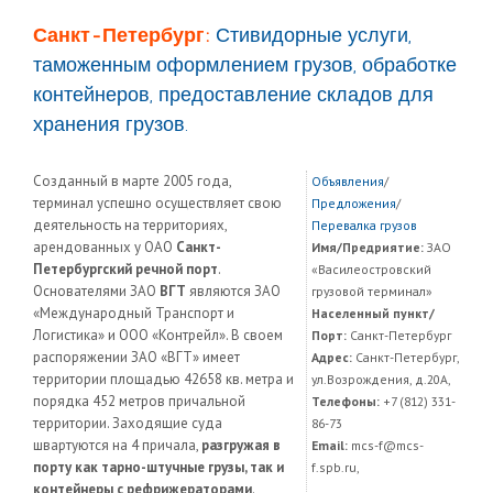
Санкт-Петербург:
Стивидорные услуги,
таможенным оформлением грузов, обработке
контейнеров, предоставление складов для
хранения грузов.
Созданный в марте 2005 года,
Объявления
/
терминал успешно осуществляет свою
Предложения
/
деятельность на территориях,
Перевалка грузов
арендованных у ОАО
Санкт-
Имя/Предриятие:
ЗАО
Петербургский речной порт
.
«Василеостровский
Основателями ЗАО
ВГТ
являются ЗАО
грузовой терминал»
«Международный Транспорт и
Населенный пункт/
Логистика» и ООО «Контрейл». В своем
Порт:
Санкт-Петербург
распоряжении ЗАО «ВГТ» имеет
Адрес:
Санкт-Петербург,
территории площадью 42658 кв. метра и
ул.Возрождения, д.20А,
порядка 452 метров причальной
Телефоны:
+7 (812) 331-
территории. Заходящие суда
86-73
швартуются на 4 причала,
разгружая в
Email:
mcs-f@mcs-
порту как тарно-штучные грузы, так и
f.spb.ru,
контейнеры с рефрижераторами
.