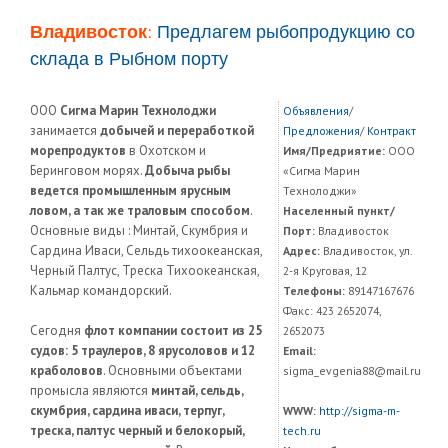
Владивосток:
Предлагем рыбопродукцию со
склада в Рыбном порту
ООО
Сигма Марин Технолоджи
Объявления
/
занимается
добычей и переработкой
Предложения
/
Контракт
морепродуктов
в Охотском и
Имя/Предриятие:
ООО
Беринговом морях.
Добыча рыбы
«Сигма Марин
ведется промышленным ярусным
Технолоджи»
ловом, а так же траловым способом
.
Населенный пункт/
Основные виды : Минтай, Скумбрия и
Порт:
Владивосток
Сардина Иваси, Cельдь тихоокеанская,
Адрес:
Владивосток, ул.
Черный Палтус, Треска Тихоокеанская,
2-я Круговая, 12
Кальмар командорский.
Телефоны:
89147167676
Факс: 423 2652074,
Сегодня
флот компании состоит из 25
2652073
судов: 5 траулеров, 8 ярусоловов и 12
Email:
краболовов
. Основными объектами
sigma_evgenia88@mail.ru
промысла являются
минтай, сельдь,
скумбрия, сардина иваси, терпуг,
WWW:
http://sigma-m-
треска, палтус черный и белокорый,
tech.ru