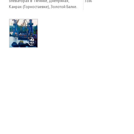
элеваторах в Тягинке, Днепрянах,
3186
Каирах (Горностаевке), Золотой Балке.