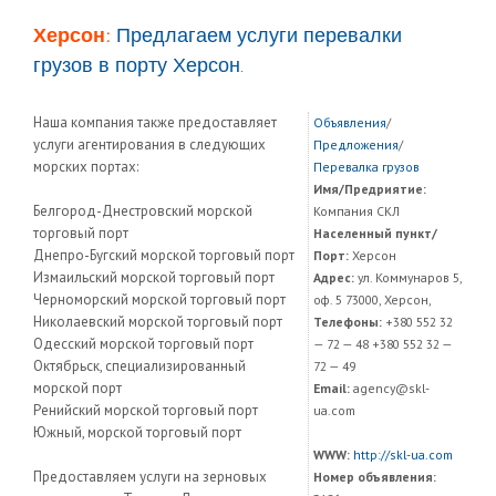
Херсон:
Предлагаем услуги перевалки
грузов в порту Херсон.
Наша компания также предоставляет
Объявления
/
услуги агентирования в следующих
Предложения
/
морских портах:
Перевалка грузов
Имя/Предриятие:
Белгород-Днестровский морской
Компания СКЛ
торговый порт
Населенный пункт/
Днепро-Бугский морской торговый порт
Порт:
Херсон
Измаильский морской торговый порт
Адрес:
ул. Коммунаров 5,
Черноморский морской торговый порт
оф. 5 73000, Херсон,
Николаевский морской торговый порт
Телефоны:
+380 552 32
Одесский морской торговый порт
— 72 — 48 +380 552 32 —
Октябрьск, специализированный
72 — 49
морской порт
Email:
agency@skl-
Ренийский морской торговый порт
ua.com
Южный, морской торговый порт
WWW:
http://skl-ua.com
Предоставляем услуги на зерновых
Номер объявления: