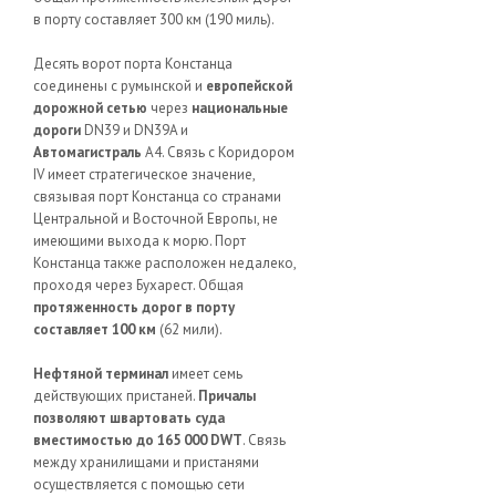
в порту составляет 300 км (190 миль).
Десять ворот порта Констанца
соединены с румынской и
европейской
дорожной сетью
через
национальные
дороги
DN39 и DN39A и
Автомагистраль
A4. Связь с Коридором
IV имеет стратегическое значение,
связывая порт Констанца со странами
Центральной и Восточной Европы, не
имеющими выхода к морю. Порт
Констанца также расположен недалеко,
проходя через Бухарест. Общая
протяженность дорог в порту
составляет 100 км
(62 мили).
Нефтяной терминал
имеет семь
действующих пристаней.
Причалы
позволяют швартовать суда
вместимостью до 165 000 DWT
. Связь
между хранилищами и пристанями
осуществляется с помощью сети