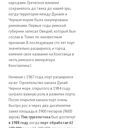
народами. Греческое влияние
сохранялось до I века до нашей эры,
когда территория между Дунаем и
Черным морем была оккупирована
римлянами. Первые годы римской
губернии записал Овидий, который был
сослан в Томис по неизвестным
причинам. В последующие сто лет порт
значительно расширился, и город
изменил свое название на Констанца в
честь римского императора
Константина I.
Начиная с 1967 года, порт расширился
на юг. Строительство канала Дунай-
Черное море, открытого в 1984 году,
сыграло важную роль в развитии порта.
После открытия канала порт очень
быстро рос и через два десятилетия
занял площадь в 3900 гектаров (9600
акров).
Пик грузопотока
был достигнут
в 1988 году
, когда
порт обработал 62