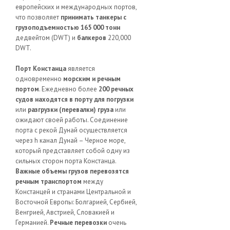
европейских и международных портов,
что позволяет
принимать танкеры с
грузоподъемностью 165 000 тонн
дедвейтом (DWT) и
балкеров
220,000
DWT.
Порт Констанца
является
одновременно
морским и речным
портом
. Ежедневно более
200 речных
судов находятся в порту для погрузки
или
разгрузки (перевалки) груза
или
ожидают своей работы. Соединение
порта с рекой Дунай осуществляется
через h канал Дунай – Черное море,
который представляет собой одну из
сильных сторон порта Констанца.
Важные объемы грузов перевозятся
речным транспортом
между
Констанцей и странами Центральной и
Восточной Европы: Болгарией, Сербией,
Венгрией, Австрией, Словакией и
Германией.
Речные перевозки
очень