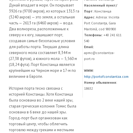
Дунай впадает в море. Он покрывает
Населенный пункт/
3926 га (9700 акров), из которых 1313 га
Порт:
Констанца
(3240 акров) — это земля, а остальная
Адрес:
Adresa: Incinta
часть — 2613 га (6460 акров) — вода.
Port Constanța, Gara
Два волнореза, расположенные к
Maritimă, cod 900900
северу и к югу, защищают порт,
Телефоны:
+40 241 611
создавая самые безопасные условия
540
для работы порта. Текущая длина
Email:
северного мола составляет 8,344 м
apmc@constantza-
(27,38 футов), а южного мола — 5,560 м
port.ro
(18,24 фута). Порт Констанца является
крупнейшим на Черном море и 17-м по
WWW:
величине в Европе.
http://portofconstantza.com
Номер объявления:
История порта тесно связана с
18632
историей Констанцы. Хотя Констанца
была основана во 2 веке нашей эры,
старая греческая колония Томис была
основана в 6 веке до нашей эры.
Город-порт был организован как
торговый центр, чтобы облегчить
торговлю между греками и местными