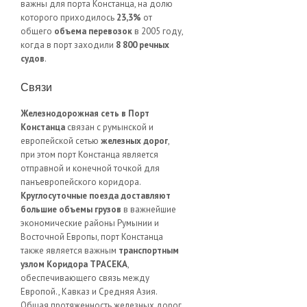
важны для порта Констанца, на долю
которого приходилось
23,3%
от
общего
объема перевозок
в 2005 году,
когда в порт заходили
8 800 речных
судов
.
Связи
Железнодорожная сеть в Порт
Констанца
связан с румынской и
европейской сетью
железных дорог
,
при этом порт Констанца является
отправной и конечной точкой для
панъевропейского коридора.
Круглосуточные поезда доставляют
большие объемы грузов
в важнейшие
экономические районы Румынии и
Восточной Европы, порт Констанца
также является важным
транспортным
узлом Коридора ТРАСЕКА
,
обеспечивающего связь между
Европой., Кавказ и Средняя Азия.
Общая протяженность железных дорог