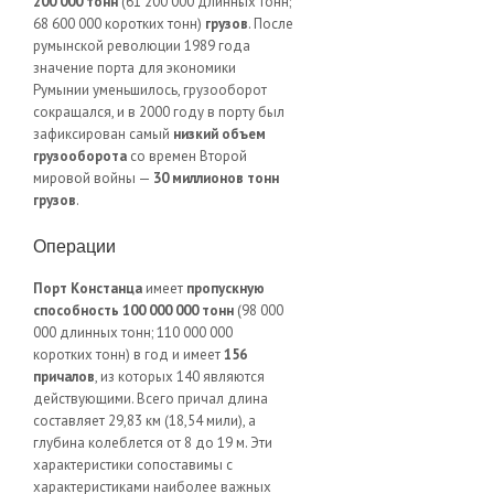
200 000 тонн
(61 200 000 длинных тонн;
68 600 000 коротких тонн)
грузов
. После
румынской революции 1989 года
значение порта для экономики
Румынии уменьшилось, грузооборот
сокращался, и в 2000 году в порту был
зафиксирован самый
низкий объем
грузооборота
со времен Второй
мировой войны —
30 миллионов тонн
грузов
.
Операции
Порт Констанца
имеет
пропускную
способность 100 000 000 тонн
(98 000
000 длинных тонн; 110 000 000
коротких тонн) в год и имеет
156
причалов
, из которых 140 являются
действующими. Всего причал длина
составляет 29,83 км (18,54 мили), а
глубина колеблется от 8 до 19 м. Эти
характеристики сопоставимы с
характеристиками наиболее важных