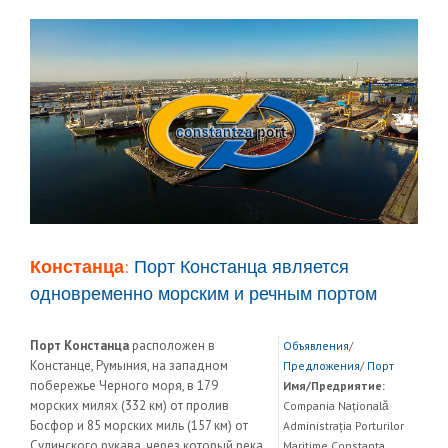
Констанца:
Порт Констанца является
одновременно морским и речным портом
Порт Констанца
расположен в
Объявления
/
Констанце, Румыния, на западном
Предложения
/
Порт
побережье Черного моря, в 179
Имя/Предриятие:
морских милях (332 км) от пролив
Compania Naționalǎ
Босфор и 85 морских миль (157 км) от
Administrația Porturilor
Сулинского рукава, через который река
Maritime Constanța