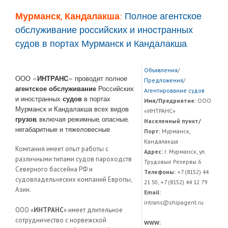
Мурманск, Кандалакша:
Полное агентское
обслуживание российских и иностранных
судов в портах Мурманск и Кандалакша.
Объявления
/
ООО «
ИНТРАНС
» проводит полное
Предложения
/
агентское обслуживание
Российских
Агентирование судов
и иностранных
судов
в портах
Имя/Предриятие:
ООО
Мурманск и Кандалакша всех видов
«ИНТРАНС»
грузов
, включая режимные, опасные,
Населенный пункт/
негабаритные и тяжеловесные.
Порт:
Мурманск,
Кандалакша
Компания имеет опыт работы с
Адрес:
г. Мурманск, ул.
различными типами судов пароходств
Трудовые Резервы 6
Северного бассейна РФ и
Телефоны:
+7 (8152) 44
судовладельческих компаний Европы,
21 50, +7 (8152) 44 12 79
Азии.
Email:
intrans@shipagent.ru
ООО «
ИНТРАНС
» имеет длительное
сотрудничество с норвежской
WWW: