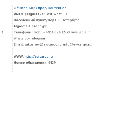
Объявления
/
Спрос
/
Контейнер
Имя/Предриятие:
East-West LLC
Населенный пункт/Порт:
С-Петербург
Адрес:
С-Петербург
 в
Телефоны:
mob.: +7-911-092-12-30 /Available in
Whats up/Telegram
Email:
yakushev@ewcargo.ru, info@ewcargo.ru,
WWW:
http://ewcargo.ru
Номер объявления:
6429