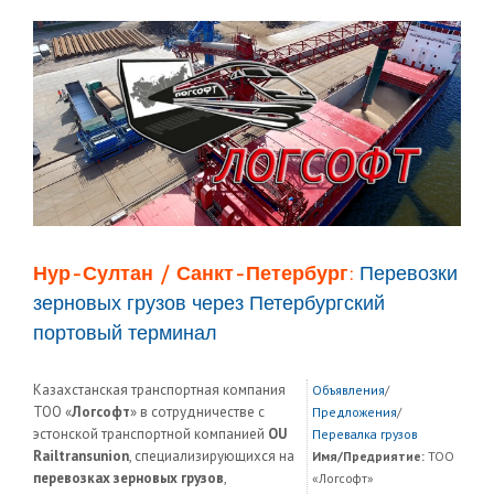
Нур-Султан / Санкт-Петербург:
Перевозки
зерновых грузов через Петербургский
портовый терминал
Казахстанская транспортная компания
Объявления
/
ТОО «
Логсофт
» в сотрудничестве с
Предложения
/
эстонской транспортной компанией
OU
Перевалка грузов
Railtransunion
, специализирующихся на
Имя/Предриятие:
ТОО
перевозках зерновых грузов
,
«Логсофт»