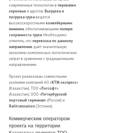
современные технологии в
перевалке
зерновых
и шротов.
Выгрузка и
погрузка груза
ведется
высокоскоростными
конвейерными
линиями
, обеспечивающими
полную
сохранность груза
. Необходимо
отметить, что
перевозка по данному
направлению
дает значительную
экономию комплексных логистических
затрат в сравнении с традиционными
направлениями.
Проект реализован совместными
усилиями компаний АО «
КТЖ-экспресс
»
(Казахстан), ТОО «
Логсофт
»
(Казахстан), ООО «
Петербурский
портовый терминал
» (Россия) и
Railtransunion
(Эстония).
Коммерческим оператором
проекта на территории
Казахстана является ТОО