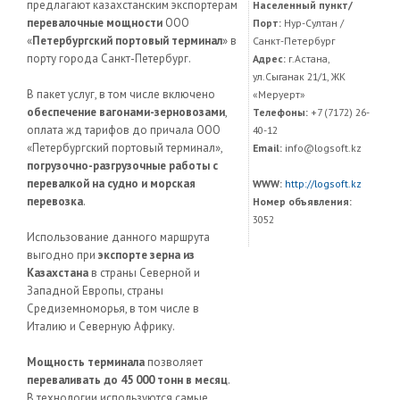
предлагают казахстанским экспортерам
Населенный пункт/
перевалочные мощности
ООО
Порт:
Нур-Султан /
«
Петербургский портовый терминал
» в
Санкт-Петербург
порту города Санкт-Петербург.
Адрес:
г.Астана,
ул.Сыганак 21/1, ЖК
В пакет услуг, в том числе включено
«Меруерт»
обеспечение вагонами-зерновозами
,
Телефоны:
+7 (7172) 26-
оплата жд тарифов до причала ООО
40-12
«Петербургский портовый терминал»,
Email:
info@logsoft.kz
погрузочно-разгрузочные работы с
перевалкой на судно и морская
WWW:
http://logsoft.kz
перевозка
.
Номер объявления:
3052
Использование данного маршрута
выгодно при
экспорте зерна из
Казахстана
в страны Северной и
Западной Европы, страны
Средиземноморья, в том числе в
Италию и Северную Африку.
Мощность терминала
позволяет
переваливать до 45 000 тонн в месяц
.
В технологии используются самые