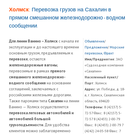
Холмск:
Перевозка грузов на Сахалин в
прямом смешанном железнодорожно-водном
сообщении.
Для линии Ванино – Холмск
с начала ее
Объявления
/
эксплуатации и до настоящего времени
Предложения
/
Морские
основным грузом, предъявляемым к
перевозки, Фрахт
перевозке
, остаются
Имя/Предриятие:
ЗАО
железнодорожные вагоны
,
«Судоходная компания
перевозимые в рамках
прямого
«Сахалин»
смешанного железнодорожно-
Населенный пункт/
водного сообщения
на основании
Порт:
Холмск
соглашений, заключаемых с
Адрес:
ул. Победы, д. 18-
российскими железными дорогами.
а, г. Холмск, Сахалинская
Также паромами типа
Сахалин
на линии
область, 694620
Ванино — Холмск осуществляется
Телефоны:
8 (42137) 5-
перевозка легковых автомобилей и
72-57 Факс: 8 (42137) 5-
автомобилей большой
72-57 8 (42433) 2-00-79
грузоподъемности
. Для удобства
Факс: 8 (42433) 2-00-79 7
клиентов можно заблаговременно
(4242) 24-05-58 Факс: 7