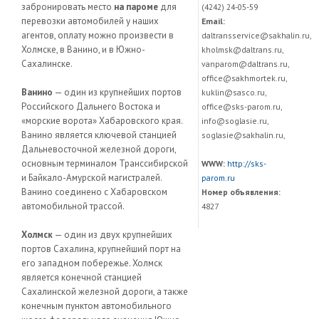
забронировать место
на пароме
для
(4242) 24-05-59
перевозки автомобилей у наших
Email:
агентов, оплату можно произвести в
daltransservice@sakhalin.ru,
Холмске, в Ванино, и в Южно-
kholmsk@daltrans.ru,
Сахалинске.
vanparom@daltrans.ru,
office@sakhmortek.ru,
Ванино
— один из крупнейших портов
kuklin@sasco.ru,
Российского Дальнего Востока и
office@sks-parom.ru,
«морские ворота» Хабаровского края.
info@soglasie.ru,
Ванино является ключевой станцией
soglasie@sakhalin.ru,
Дальневосточной железной дороги,
основным терминалом Транссибирской
WWW:
http://sks-
и Байкало-Амурской магистралей.
parom.ru
Ванино соединено с Хабаровском
Номер объявления:
автомобильной трассой.
4827
Холмск
— один из двух крупнейших
портов Сахалина, крупнейший порт на
его западном побережье. Холмск
является конечной станцией
Сахалинской железной дороги, а также
конечным пунктом автомобильного