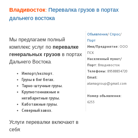
Владивосток:
Перевалка грузов в портах
дальнего востока
Объявления
/
Спрос
/
Мы предлагаем полный
Порт
комплекс услуг по
перевалке
Имя/Предриятие:
ООО
ПСК
генеральных грузов
в портах
Населенный пункт/
Дальнего Востока.
Порт:
Владивосток
Телефоны:
89588834720
Импорт/экспорт.
Email:
Грузы в биг бегах.
atamagroup@gmail.com
Тарно-штучные грузы.
Крупнотоннажные и
Номер объявления:
негабаритные грузы.
6253
Каботажные грузы.
Северный завоз.
Услуги перевалки включают в
себя: