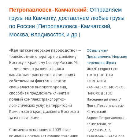
Петропавловск-Камчатский:
Отправляем
грузы на Камчатку, доставляем любые грузы
по России (Петропавловск-Камчатский,
Москва, Владивосток, и др.)
«
Камчатское морское пароходство
» —
Объявления
/
транспортный оператор по Дальнему
Предложения
/
Морские
Востоку и Крайнему Северу России. Мы
перевозки, Фрахт
— динамично развивающаяся
Имя/Предриятие:
камчатская транспортная компания с
ТРАНСПОРТНАЯ
собственным флотом
и штатом
КОМПАНИЯ
специалистов высокого уровня,
КАМЧАТСКОЕ МОРСКОЕ
способная предложить клиентам
ПАРОХОДСТВО
полный комплекс транспортно-
Населенный пункт/
логистических услуг на территории
Порт:
Петропавловск-
Камчатского края, Дальнего Востока и
Камчатский
за их пределами.
Адрес:
Петропавловск-
Камчатский, пл.
С момента основания в 2009 года
Щедрина, д. 2,
компания сохраняет лучшие традиции
Телефоны:
8 (423) 279-