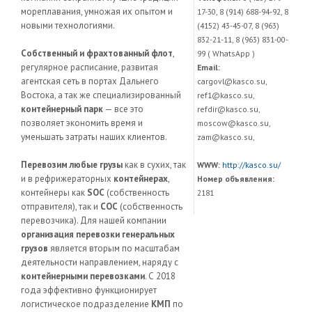
мореплавания, умножая их опытом и
17-30, 8 (914) 688-94-92, 8
новыми технологиями.
(4152) 43-45-07, 8 (963)
832-21-11, 8 (963) 831-00-
Собственный и фрахтованный флот
,
99 ( WhatsApp )
регулярное расписание, развитая
Email:
агентская сеть в портах Дальнего
cargovl@kasco.su,
Востока, а так же специализированный
ref1@kasco.su,
контейнерный парк
— все это
refdir@kasco.su,
позволяет экономить время и
moscow@kasco.su,
уменьшать затраты наших клиентов.
zam@kasco.su,
Перевозим любые грузы
как в сухих, так
WWW:
http://kasco.su/
и в рефрижераторных
контейнерах
,
Номер объявления:
контейнеры как
SOC
(собственность
2181
отправителя), так и
COC
(собственность
перевозчика). Для нашей компании
организация перевозки генеральных
грузов
является вторым по масштабам
деятельности направлением, наряду с
контейнерными перевозками
. С 2018
года эффективно функционирует
логистическое подразделение
КМП
по