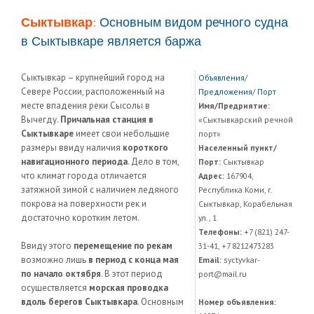
Сыктывкар:
Основным видом речного судна
в Сыктывкаре является баржа
Сыктывкар – крупнейший город на
Объявления
/
Севере России, расположенный на
Предложения
/
Порт
месте впадения реки Сысолы в
Имя/Предриятие:
Вычегду.
Причальная станция в
«Сыктывкарский речной
Сыктывкаре
имеет свои небольшие
порт»
размеры ввиду наличия
короткого
Населенный пункт/
навигационного периода
. Дело в том,
Порт:
Сыктывкар
что климат города отличается
Адрес:
167904,
затяжной зимой с наличием ледяного
Республика Коми, г.
покрова на поверхности рек и
Сыктывкар, Корабельная
достаточно коротким летом.
ул., 1
Телефоны:
+7 (821) 247-
Ввиду этого
перемещение по рекам
31-41, +7 8212473283
возможно лишь
в период с конца мая
Email:
syctyvkar-
по начало октября
. В этот период
port@mail.ru
осуществляется
морская проводка
вдоль берегов Сыктывкара
. Основным
Номер объявления: