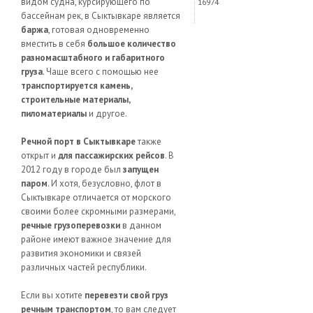
видом судна, курсирующего по
16974
бассейнам рек, в Сыктывкаре является
баржа
, готовая одновременно
вместить в себя
большое количество
разномасштабного и габаритного
груза
. Чаще всего с помощью нее
транспортируется камень,
строительные материалы,
пиломатериалы
и другое.
Речной порт в Сыктывкаре
также
открыт и
для пассажирских рейсов
. В
2012 году в городе был
запущен
паром
. И хотя, безусловно, флот в
Сыктывкаре отличается от морского
своими более скромными размерами,
речные грузоперевозки
в данном
районе имеют важное значение для
развития экономики и связей
различных частей республики.
Если вы хотите
перевезти свой груз
речным транспортом
, то вам следует