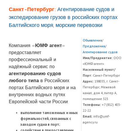
Санкт-Петербург:
Агентирование судов и
экспедирование грузов в российских портах
Балтийского моря, морские перевозки
Объявления
/
Компания «
ЮМФ агент
»
Предложения
/
предоставляет
Агентирование судов
Имя/Предриятие:
ООО
профессиональный и
«ЮМФ агент»
надёжный сервис по
Населенный пункт/
агентированию судов
Порт:
Санкт-Петербург
любого типа
в Российских
Адрес:
198035, г. Санкт-
портах Балтийского моря и на
Петербург, Межевой
канал, дом 4, литер А,
внутренних водных путях
помещение 323
Европейской части России:
Телефоны:
+7 (812) 403-
22-22
выполнение таможенных и иных
Email:
info@umf-
формальностей, связанных с
agency.ru
заходом судна в порт;
содействие в предоставлении