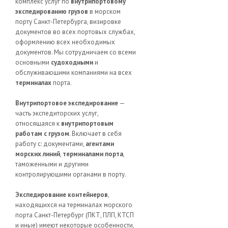
комплекс услуг по
внутрипортовому
экспедированию грузов
в морском
порту Санкт-Петербурга, визировке
документов во всех портовых службах,
оформлению всех необходимых
документов. Мы сотрудничаем со всеми
основными
судоходными
и
обслуживающими компаниями на всех
терминалах
порта.
Внутрипортовое экспедирование
—
часть экспедиторских услуг,
относящаяся к
внутрипортовым
работам с грузом
. Включает в себя
работу с: документами,
агентами
морских линий
,
терминалами порта
,
таможенными и другими
контролирующими органами в порту.
Экспедирование контейнеров
,
находящихся на терминалах морского
порта Санкт-Петербург (ПКТ, ПЛП, КТСП
и иные) имеют некоторые особенности,