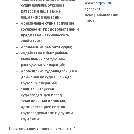
WWW:
http://umf-
судну причала, буксиров,
agency.ru
катеров и пр., а также
Номер объявления:
лоцманской проводки;
12059
обеспечение судна топливом
(бункером), продовольствием и
предметами технического
снабжения;
организация ремонта судна;
содействие в быстрейшем
выполнении погрузочно-
разгрузочных операций;
оповещение судовладельцев о
движении их судов и о ходе
грузовых операций;
защита интересов
судовладельцев перед
таможенными органами,
администрацией портов,
грузовладельцами и другими
службами.
Наша компания осуществляет полный