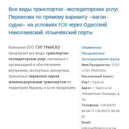
Все виды транспортно-экспедиторских услуг,
Перевозки по прямому варианту «вагон-
судно» на условиях FOB через Одесский,
Николаевский, Ильичёвский порты
Компания ООО
ТЭП ТРАНСКО
Объявления
/
предлагает все виды
транспортно-
Предложения
/
экспедиторских услуг
, связанных с
Экспедирование грузов
организацией и обеспечением
Имя/Предриятие:
ООО
внутренних, экспортных, импортных,
«ТЭП ТРАНСКО»
транзитных
перевозок грузов
Населенный пункт/
железнодорожным транспортом
по
Порт:
Одесса
территории Украины и за ее пределами.
Адрес:
г. Одесса ул.
Таможенная Площадь, д.
1А,
Телефоны:
+38 (0472)
66-64-77 +38 (0472) 66-64-
05
Email:
odessa@transco.in.ua,