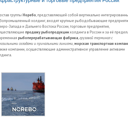
нфраструктурные и торговые предприятия России.
состав группы
Норебо
, представляющей собой вертикально интегрированн
бопромышленный холдинг, входят крупные рыбодобывающие предприят
веро-Запада и Дальнего Востока России, торговые предприятия,
уществляющие
продажу рыбопродукции
холдинга в России и за её предел
временная
рыбоперерабатывающая фабрика
,
грузовой терминал с
розильными складами и причальными линиями
,
морская транспортная компан
также компании, осуществляющие административное управление активами
лдинга.