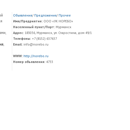
ый
Объявления
/
Предложения
/
Прочее
ия
Имя/Предриятие:
ООО «УК НОРЕБО»
Населенный пункт/Порт:
Мурманск
ами,
Адрес:
183036, Мурманск, ул. Старостина, дом 49/1
Телефоны:
+7 (8152) 637637
ия
,
Email:
info@norebo.ru
WWW:
http://norebo.ru
Номер объявления:
4733