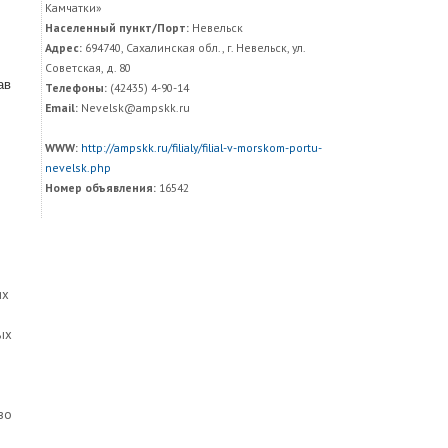
Камчатки»
Населенный пункт/Порт:
Невельск
Адрес:
694740, Сахалинская обл., г. Невельск, ул.
Советская, д. 80
ав
Телефоны:
(42435) 4-90-14
Email:
Nevelsk@ampskk.ru
WWW:
http://ampskk.ru/filialy/filial-v-morskom-portu-
nevelsk.php
Номер объявления:
16542
их
ых
во