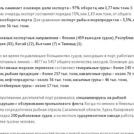
оль занимает основную долю экспорта – 97% оборота, или 1,77 млн тонн
. В
ою очередь экспорт составляет порядка 70%, или 1,83 млн тонн, от общего
узооборота порта
. Для сравнения:
экспорт рыбы и морепродуктов – 3,3%, 
оло 56 тыс. тонн
.
новные экспортные направления – Япония (459 выходов судов), Республик
ея (81), Китай (22), Вьетнам (7) и Таиланд (1).
то же время подавляющее большинство судов, заходящих в порт, работают
ботажных линиях – 4877 из 5457 общего количества заходов. Основную д
ботажных морских перевозок
составляют
генеральные грузы – более 245 т
нн, рыбная продукция – более 237 тыс. тонн, навалочные грузы – около 76 т
нн, нефтепродукты – около 56 тыс. тонн, насыпные грузы – 46 тыс. тонн,
нтейнерные грузы – около 17 тыс. тонн
.
 протяжении десятилетий порт развивался,
специализируясь на рыбной
одукции
и
обслуживании промыслового флота
. Когда-то именно в Невельс
ла сосредоточена рыбная отрасль Сахалинской области. Здесь базировал
рядка
200 рыболовных судов
, а на местном
судоремонтном заводе
работа
лее тысячи человек.
 мере наращивания мощностей промысловой индустрии возрастает значен