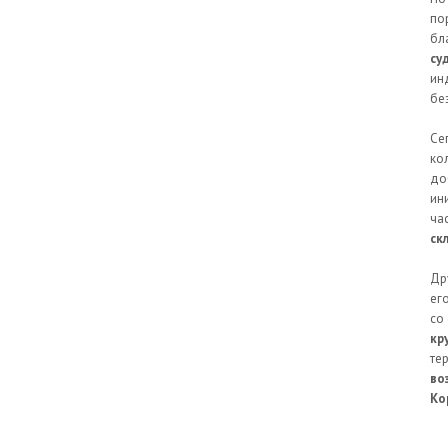
по
бл
су
ин
бе
Се
ко
до
ин
ча
ск
Др
ег
со
кр
те
во
Ко