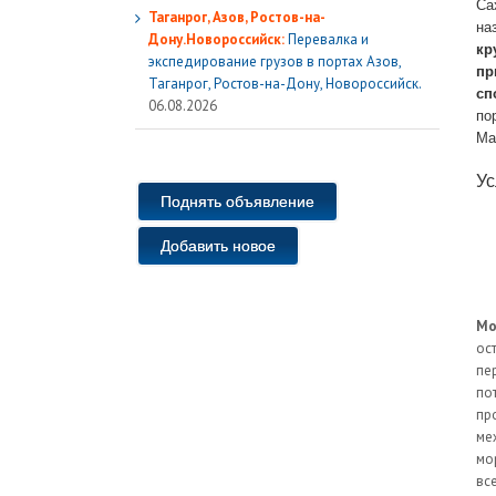
Са
Таганрог, Азов, Ростов-на-
на
Дону.Новороссийск:
Перевалка и
кр
экспедирование грузов в портах Азов,
пр
Таганрог, Ростов-на-Дону, Новороссийск.
сп
06.08.2026
по
Ма
Ус
Поднять объявление
Добавить новое
Мо
ос
пе
по
пр
ме
мо
вс