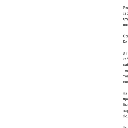
Уг
св
гр
ок
Ос
Кор
В 
ка
ка
то
то
ко
На
пр
бы
по
бо
По