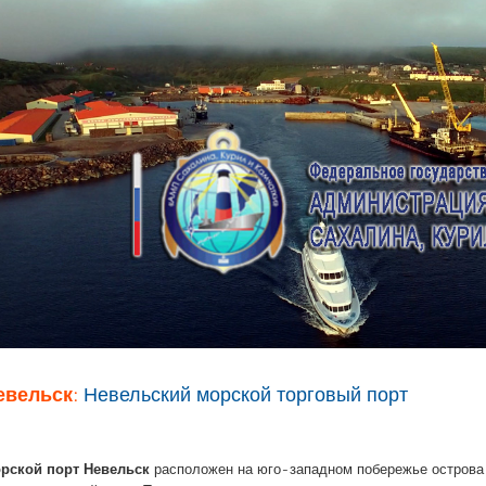
евельск:
Невельский морской торговый порт
рской порт Невельск
расположен на юго-западном побережье острова