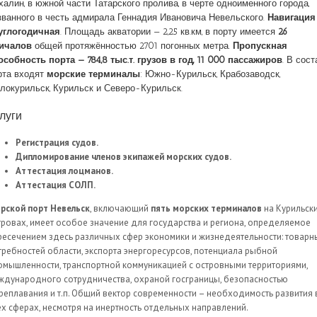
халин, в южной части Татарского пролива, в черте одноименного города,
званного в честь адмирала Геннадия Ивановича Невельского.
Навигация
углогодичная
. Площадь акватории — 2,25 кв.км, в порту имеется
26
ичалов
общей протяжённостью 2701 погонных метра.
Пропускная
особность порта — 784,8 тыс.т. грузов в год, 11 000 пассажиров
. В сост
рта входят
морские терминалы
: Южно-Курильск, Крабозаводск,
локурильск, Курильск и Северо-Курильск.
луги
Регистрация судов.
Дипломирование членов экипажей морских судов.
Аттестация лоцманов.
Аттестация СОЛП.
рской порт Невельск
, включающий
пять морских терминалов
на Курильск
тровах, имеет особое значение для государства и региона, определяемое
ресечением здесь различных сфер экономики и жизнедеятельности: товарн
требностей области, экспорта энергоресурсов, потенциала рыбной
омышленности, транспортной коммуникацией с островными территориями,
ждународного сотрудничества, охраной госграницы, безопасностью
реплавания и т.п. Общий вектор современности – необходимость развития 
ех сферах, несмотря на инертность отдельных направлений.