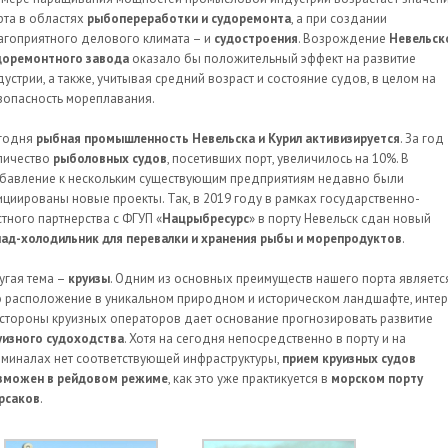
рта в областях
рыбопереработки и судоремонта
, а при создании
агоприятного делового климата – и
судостроения
. Возрождение
Невельск
доремонтного завода
оказало бы положительный эффект на развитие
дустрии, а также, учитывая средний возраст и состояние судов, в целом на
зопасность мореплавания.
годня
рыбная промышленность Невельска и Курил активизируется
. За год
личество
рыболовных судов
, посетивших порт, увеличилось на 10%. В
бавление к нескольким существующим предприятиям недавно были
ициированы новые проекты. Так, в 2019 году в рамках государственно-
стного партнерства с ФГУП «
Нацрыбресурс
» в порту Невельск сдан новый
лад-холодильник для перевалки и хранения рыбы и морепродуктов
.
угая тема –
круизы
. Одним из основных преимуществ нашего порта являетс
о расположение в уникальном природном и историческом ландшафте, интер
 стороны круизных операторов дает основание прогнозировать развитие
уизного судоходства
. Хотя на сегодня непосредственно в порту и на
рминалах нет соответствующей инфраструктуры,
прием круизных судов
зможен в рейдовом режиме
, как это уже практикуется в
морском порту
рсаков
.